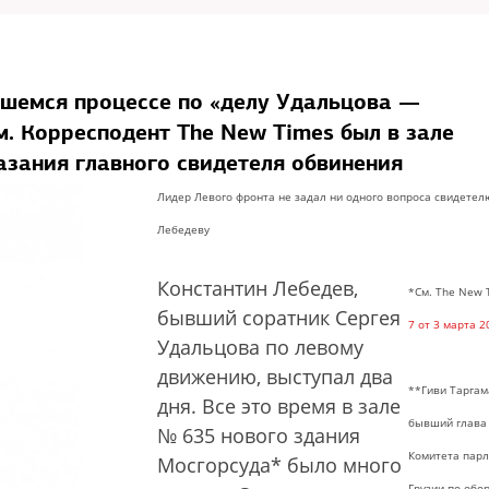
вшемся процессе по «делу Удальцова —
. Корресподент The New Times был в зале
азания главного свидетеля обвинения
Лидер Левого фронта не задал ни одного вопроса свидетел
Лебедеву
Константин Лебедев,
*См. The New
бывший соратник Сергея
7 от 3 марта 2
Удальцова по левому
движению, выступал два
**Гиви Тарга
дня. Все это время в зале
бывший глава
№ 635 нового здания
Комитета пар
Мосгорсуда* было много
Грузии по обо