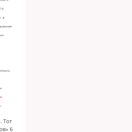
 14
. в
едования
ла»
розыск.
ew
24
г.
. Тот
ов» 6