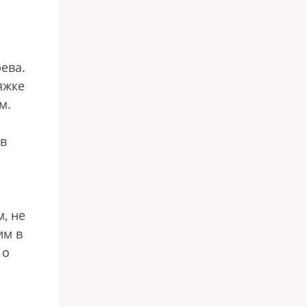
ева.
яжке
м.
 в
, не
им в
 о