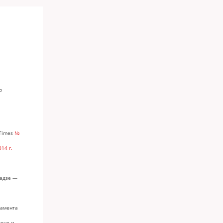
ю
 Times
№
014 г.
мадзе —
ламента
роне и