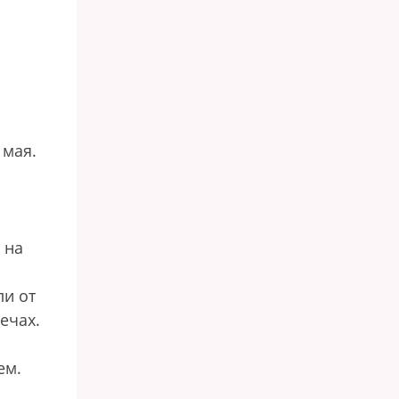
 мая.
 на
ли от
ечах.
ем.