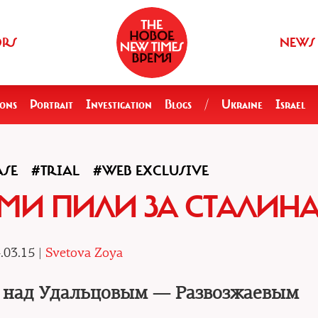
ORS
NEWS
ions
Portrait
Investigation
Blogs
/
Ukraine
Israel
SE
#TRIAL
#WEB EXCLUSIVE
МИ ПИЛИ ЗА СТАЛИН
.03.15 |
Svetova Zoya
а над Удальцовым — Развозжаевым