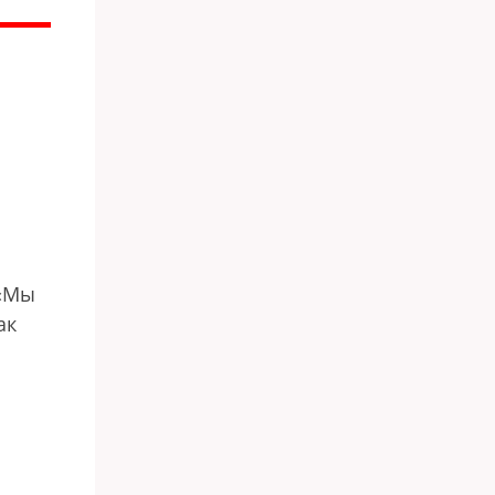
 «Мы
ак