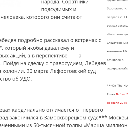
народа. Соратники
подсудимых и
безопасности.
человека, которого они считают
февраля 2013 г
рамках рассл
«Болотного де
ебедев подробно рассказал о встречах с
Следственным
, который якобы давал ему и
комитетом РФ
ых акций, а в перспективе — на
объявлен в
. Пойдя на сделку с правосудием, Лебедев
федеральный 
да колонии. 20 марта Лефортовский суд
ство об УДО.
***См. The N
Times
№ 6 от 
февраля 2014 
ева» кардинально отличается от первого
зад закончился в Замоскворецком суде*** Москвы
ваченными из 50-тысячной толпы «Марша миллион