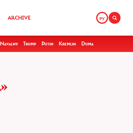
ARCHIVE
РУ
Navalny
Trump
Putin
Kremlin
Duma
А»