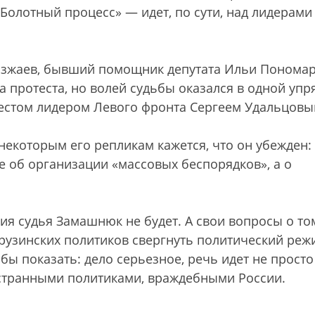
Болотный процесс» — идет, по сути, над лидерами
озжаев, бывший помощник депутата Ильи Пономар
га протеста, но волей судьбы оказался в одной упр
естом лидером Левого фронта Сергеем Удальцовы
некоторым его репликам кажется, что он убежден:
е об организации «массовых беспорядков», а о
я судья Замашнюк не будет. А свои вопросы о том
узинских политиков свергнуть политический реж
тобы показать: дело серьезное, речь идет не просто
ностранными политиками, враждебными России.