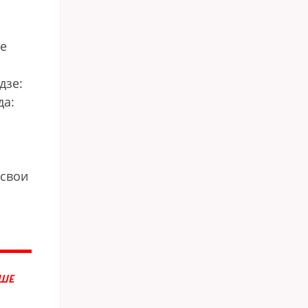
не
дзе:
да:
 свои
ЬШЕ