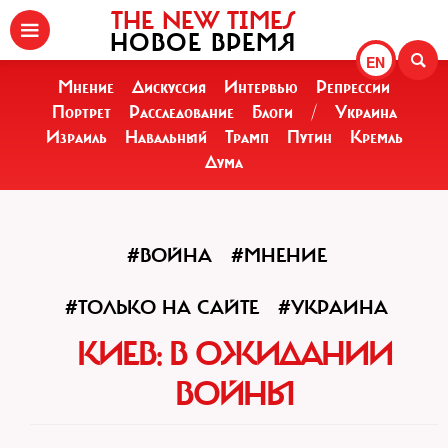
THE NEW TIMES
НОВОЕ ВРЕМЯ
EN
Мнение
Дискуссия
Интервью
Репрессии
Портрет
Расследование
Блоги
/
Украина
Израиль
Навальный
Трамп
Путин
Кремль
Дума
#ВОЙНА
#МНЕНИЕ
#ТОЛЬКО НА САЙТЕ
#УКРАИНА
КИЕВ: В ОЖИДАНИИ
ВОЙНЫ