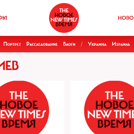
РЫ
НОВО
Портрет
Расследование
Блоги
/
Украина
Израиль
ИЕВ