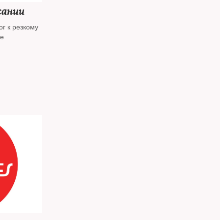
жании
г к резкому
не