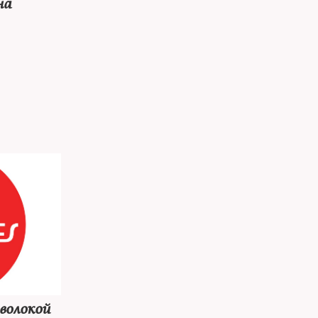
на
волокой