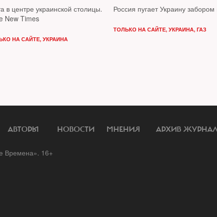
а в центре украинской столицы.
Россия пугает Украину забором
e New Times
ТОЛЬКО НА САЙТЕ
,
УКРАИНА
,
ГАЗ
ЬКО НА САЙТЕ
,
УКРАИНА
АВТОРЫ
НОВОСТИ
МНЕНИЯ
АРХИВ ЖУРНА
 Времена». 16+