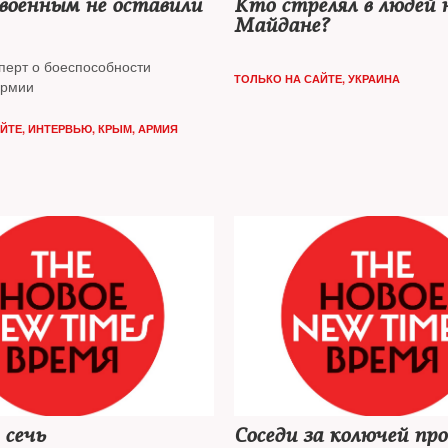
военным не оставили
Кто стрелял в людей 
Майдане?
сперт о боеспособности
ТОЛЬКО НА САЙТЕ
,
УКРАИНА
армии
АЙТЕ
,
ИНТЕРВЬЮ
,
КРЫМ
,
АРМИЯ
 сечь
Соседи за колючей про