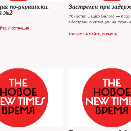
ия по-украински.
Застрелен при задер
а №2
Убийство Сашко Белого — проло
обострению ситуации на Украи
АЙТЕ
,
ЛЮСТРАЦИЯ
ТОЛЬКО НА САЙТЕ
,
УКРАИНА