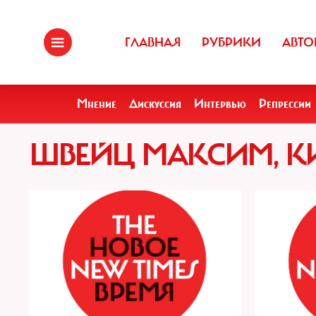
ГЛАВНАЯ
РУБРИКИ
АВТО
Мнение
Дискуссия
Интервью
Репрессии
ШВЕЙЦ МАКСИМ, К