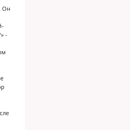
. Он
й-
» -
ом
ше
ор
сле