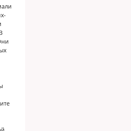
мали
х-
и
В
Они
мых
ы
дите
ой