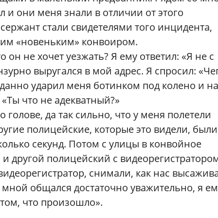
ал и они меня знали в отличии от этого
 сержант стали свидетелями того инцидента,
тим «новеньким» конвоиром.
то он не хочет уезжать? Я ему ответил: «Я не с
зурно выругался в мой адрес. Я спросил: «Че
данно ударил меня ботинком под колено и н
: «Ты что не адекватный?»
 голове, да так сильно, что у меня полетели
другие полицейские, которые это видели, были
колько секунд. Потом с улицы в конвойное
и другой полицейский с видеорегистратором
видеорегистратор, снимали, как нас высажив
со мной общался достаточно уважительно, я ем
 том, что произошло».