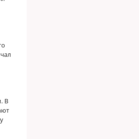
го
ачал
. В
ают
у