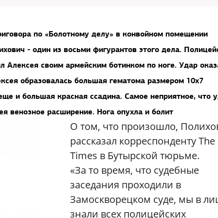
приговора по «Болотному делу» в конвойном помещении
хович - один из восьми фигурантов этого дела. Полицей
л Алексея своим армейским ботинком по ноге. Удар оказ
ексея образовалась большая гематома размером 10х7
ще и большая красная ссадина. Самое неприятное, что 
ея венозное расширение. Нога опухла и болит
О том, что произошло, Полихо
рассказал корреспонденту The
Times в Бутырской тюрьме.
«За то время, что судебные
заседания проходили в
Замоскворецком суде, мы в ли
знали всех полицейских