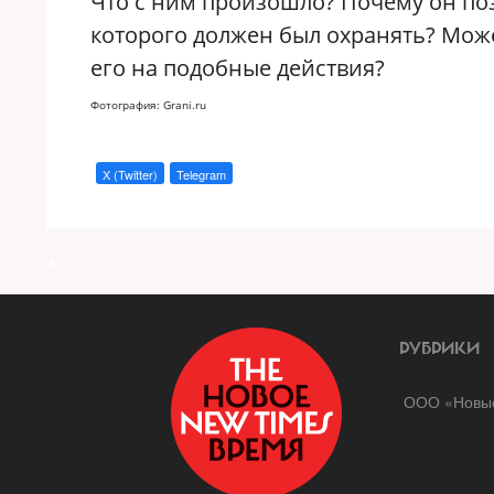
Что с ним произошло? Почему он поз
которого должен был охранять? Мож
его на подобные действия?
Фотография: Grani.ru
X (Twitter)
Telegram
a
РУБРИКИ
ООО «Новые