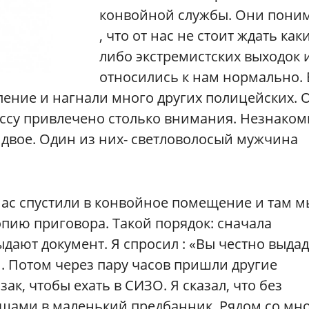
конвойной службы. Они пони
, что от нас не стоит ждать каки
либо экстремистских выходок 
относились к нам нормально. 
ление и нагнали много других полицейских. 
ессу привлечено столько внимания. Незнако
 двое. Один из них- светловолосый мужчина
нас спустили в конвойное помещение и там м
опию приговора. Такой порядок: сначала
дают документ. Я спросил : «Вы честно выда
. Потом через пару часов пришли другие
зак, чтобы ехать в СИЗО. Я сказал, что без
вещами в маленький предбанник. Рядом со мн