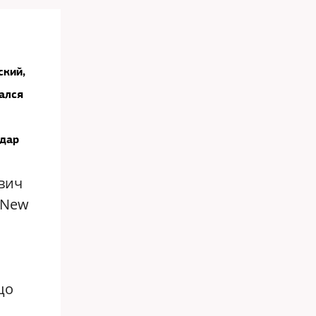
ский,
ался
удар
вич
 New
цо