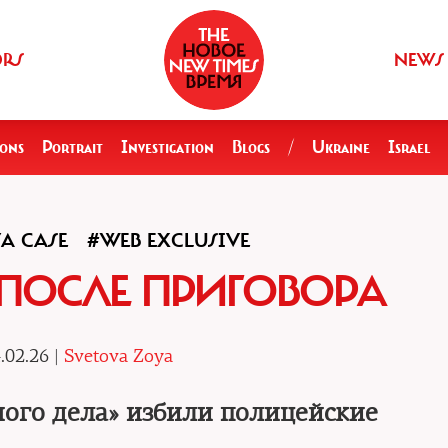
ORS
NEWS
ions
Portrait
Investigation
Blogs
/
Ukraine
Israel
A CASE
#WEB EXCLUSIVE
ПОСЛЕ ПРИГОВОРА
.02.26 |
Svetova Zoya
ого дела» избили полицейские