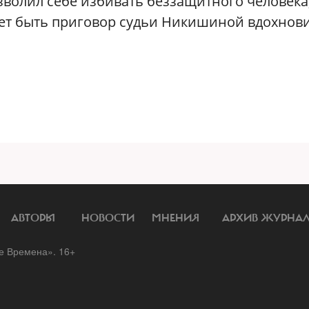
волил себе избивать беззащитного человека
ет быть приговор судьи Никишиной вдохнов
АВТОРЫ
НОВОСТИ
МНЕНИЯ
АРХИВ ЖУРНА
 Времена». 16+