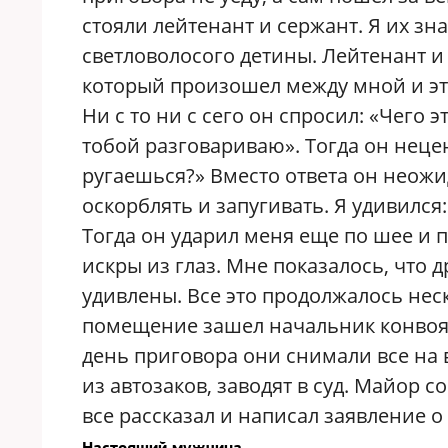
стояли лейтенант и сержант. Я их зн
светловолосого детины. Лейтенант и
который произошел между мной и э
Ни с то ни с сего он спросил: «Чего э
тобой разговариваю». Тогда он нецен
ругаешься?» Вместо ответа он неожи
оскорблять и запугивать. Я удивился
Тогда он ударил меня еще по шее и по
искры из глаз. Мне показалось, что 
удивлены. Все это продолжалось нес
помещение зашел начальник конвоя 
день приговора они снимали все на 
из автозаков, заводят в суд. Майор 
все рассказал и написал заявление о
Настоящий мужчина