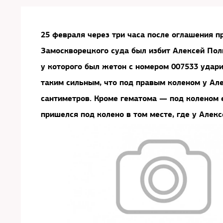
25 февраля через три часа после оглашения 
Замоскворецкого суда был избит Алексей Поли
у которого был жетон с номером 007533 удари
таким сильным, что под правым коленом у Ал
сантиметров. Кроме гематома — под коленом е
пришелся под колено в том месте, где у Алекс