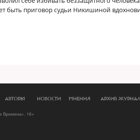
волил себе избивать беззащитного человека
ет быть приговор судьи Никишиной вдохнов
АВТОРЫ
НОВОСТИ
МНЕНИЯ
АРХИВ ЖУРНА
 Времена». 16+