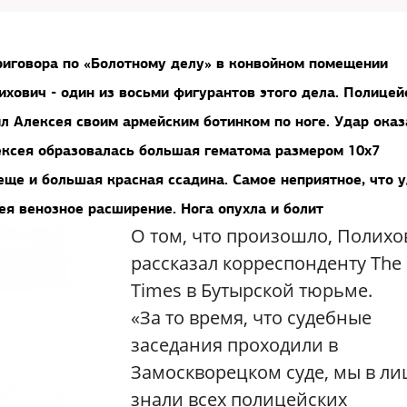
приговора по «Болотному делу» в конвойном помещении
хович - один из восьми фигурантов этого дела. Полицей
л Алексея своим армейским ботинком по ноге. Удар оказ
ексея образовалась большая гематома размером 10х7
ще и большая красная ссадина. Самое неприятное, что 
ея венозное расширение. Нога опухла и болит
О том, что произошло, Полихо
рассказал корреспонденту The
Times в Бутырской тюрьме.
«За то время, что судебные
заседания проходили в
Замоскворецком суде, мы в ли
знали всех полицейских