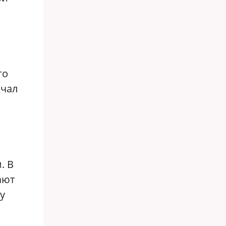
го
ачал
. В
ают
у