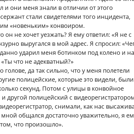
ал и они меня знали в отличии от этого
 сержант стали свидетелями того инцидента,
тим «новеньким» конвоиром.
то он не хочет уезжать? Я ему ответил: «Я не с
зурно выругался в мой адрес. Я спросил: «Че
данно ударил меня ботинком под колено и н
: «Ты что не адекватный?»
 голове, да так сильно, что у меня полетели
другие полицейские, которые это видели, были
колько секунд. Потом с улицы в конвойное
и другой полицейский с видеорегистратором
видеорегистратор, снимали, как нас высажив
со мной общался достаточно уважительно, я ем
 том, что произошло».