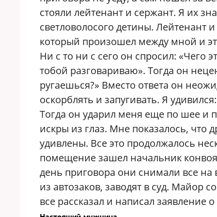
стояли лейтенант и сержант. Я их зн
светловолосого детины. Лейтенант и
который произошел между мной и э
Ни с то ни с сего он спросил: «Чего э
тобой разговариваю». Тогда он нецен
ругаешься?» Вместо ответа он неожи
оскорблять и запугивать. Я удивился
Тогда он ударил меня еще по шее и по
искры из глаз. Мне показалось, что 
удивлены. Все это продолжалось нес
помещение зашел начальник конвоя 
день приговора они снимали все на 
из автозаков, заводят в суд. Майор 
все рассказал и написал заявление о
Настоящий мужчина