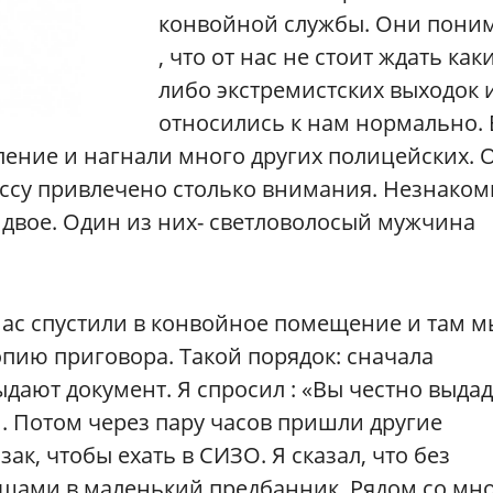
конвойной службы. Они пони
, что от нас не стоит ждать каки
либо экстремистских выходок 
относились к нам нормально. 
ление и нагнали много других полицейских. 
ессу привлечено столько внимания. Незнако
 двое. Один из них- светловолосый мужчина
нас спустили в конвойное помещение и там м
опию приговора. Такой порядок: сначала
дают документ. Я спросил : «Вы честно выда
. Потом через пару часов пришли другие
зак, чтобы ехать в СИЗО. Я сказал, что без
вещами в маленький предбанник. Рядом со мн