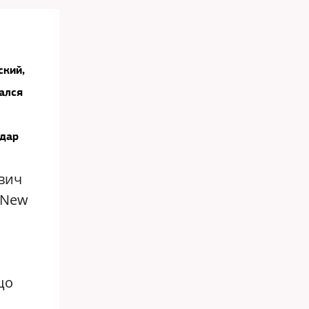
ский,
ался
удар
вич
 New
цо