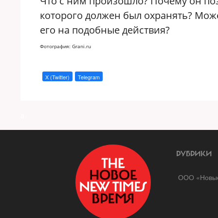
Что с ним произошло? Почему он поз
которого должен был охранять? Мож
его на подобные действия?
Фотография: Grani.ru
X (Twitter)
Telegram
a
РУБРИКИ
ООО «Новые