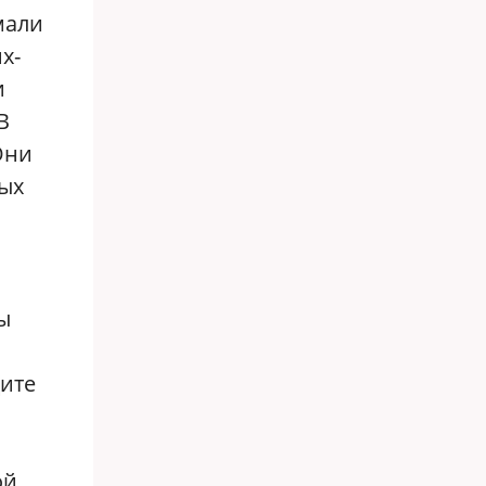
мали
х-
и
В
Они
мых
ы
дите
ой