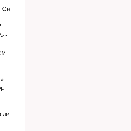
. Он
й-
» -
ом
ше
ор
сле