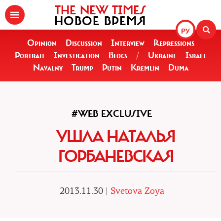
THE NEW TIMES
НОВОЕ ВРЕМЯ
РУ
Opinion
Discussion
Interview
Repressions
Portrait
Investigation
Blogs
/
Ukraine
Israel
Navalny
Trump
Putin
Kremlin
Duma
#WEB EXCLUSIVE
УШЛА НАТАЛЬЯ
ГОРБАНЕВСКАЯ
2013.11.30 |
Svetova Zoya