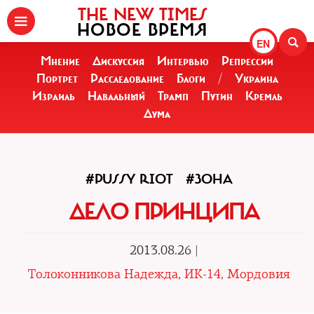
THE NEW TIMES
НОВОЕ ВРЕМЯ
EN
Мнение
Дискуссия
Интервью
Репрессии
Портрет
Расследование
Блоги
/
Украина
Израиль
Навальный
Трамп
Путин
Кремль
Дума
#PUSSY RIOT
#ЗОНА
ДЕЛО ПРИНЦИПА
2013.08.26 |
Толоконникова Надежда, ИК-14, Мордовия