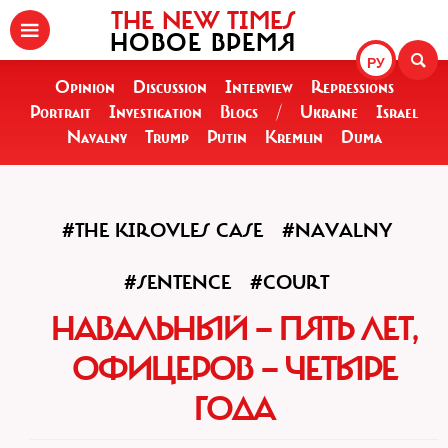
THE NEW TIMES
НОВОЕ ВРЕМЯ
РУ
Opinion
Discussion
Interview
Repressions
Portrait
Investigation
Blogs
/
Ukraine
Israel
Navalny
Trump
Putin
Kremlin
Duma
#THE KIROVLES CASE
#NAVALNY
#SENTENCE
#COURT
НАВАЛЬНЫЙ — ПЯТЬ ЛЕТ,
ОФИЦЕРОВ — ЧЕТЫРЕ
ГОДА