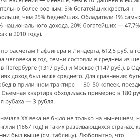
,7% населения — меньше, чем в тогдашней Мексик
ительно более ровным: 5% богатейших крестьян
 больше, чем 25% беднейших. Обладатели 1% самы
% национального дохода, 20% богатейших — 47,7%
к в 2010 году).
по расчетам Нафзигера и Линдерта, 612,5 руб. в го
на человека в год, семьи состояли в среднем из ше
Петербурге (1317 руб.) и Москве (1147 руб.), в Од
ниях доход был ниже среднего. Для сравнения: бут
, обед в приличном трактире — 30–50 копеек, поезд
. Съемная квартира обходилась примерно в 180 р
ая рубаха — 3 рубля.
начала XX века не было не только на нынешнем, 
глии (1867 год) и таких развивающихся странах, к
ни был выше (см. таблицу). Любопытно, что