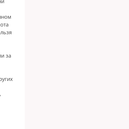
ни
вном
кота
ельзя
ли за
ругих
ь