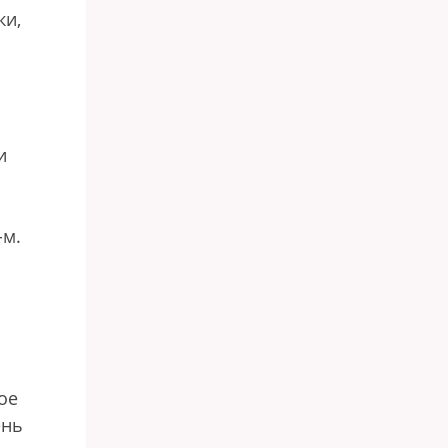
ки,
и
-м.
ое
ень