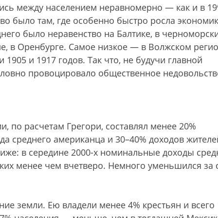
лись между населением неравномерно — как и в 19
во было там, где особенно быстро росла экономик
днего было неравенство на Балтике, в черноморск
ле, в Оренбурге. Самое низкое — в Волжском регио
1905 и 1917 годов. Так что, не будучи главной
словно провоцировало общественное недовольств
и, по расчетам Грегори, составлял менее 20%
ода среднего американца и 30–40% доходов жителе
иже: в середине 2000-х номинальные доходы сред
их менее чем вчетверо. Немного уменьшился за 
ие земли. Ею владели менее 4% крестьян и всего 