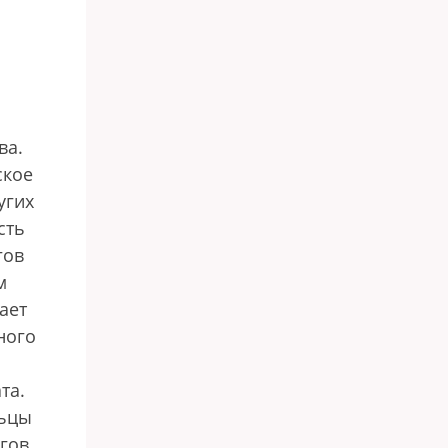
ва.
ское
угих
сть
гов
м
ает
ного
та.
льцы
огов