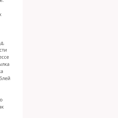
е.
х
д.
сти
ессе
ылка
ка
ублей
но
ак