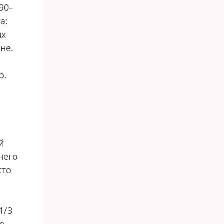
90–
а:
их
не.
о.
й
него
сто
1/3