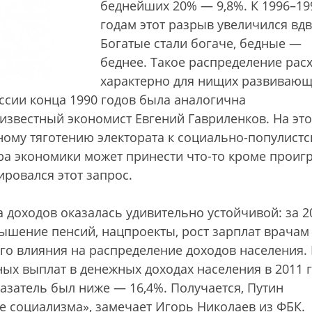
беднейших 20% — 9,8%. К 1996–19
годам этот разрыв увеличился вдв
Богатые стали богаче, бедные —
беднее. Такое распределение рас
характерно для нищих развивающ
ссии конца 1990 годов была аналогична
й известный экономист Евгений Гавриленков. На эт
ому тяготению электората к социально-популист
ура экономики может принести что-то кроме прои
ровался этот запрос.
а доходов оказалась удивительно устойчивой: за 2
вышение пенсий, нацпроекты, рост зарплат врачам
ого влияния на распределение доходов населения.
ных выплат в денежных доходах населения в 2011 
оказатель был ниже — 16,4%. Получается, Путин
е социализма», замечает Игорь Николаев из ФБК.