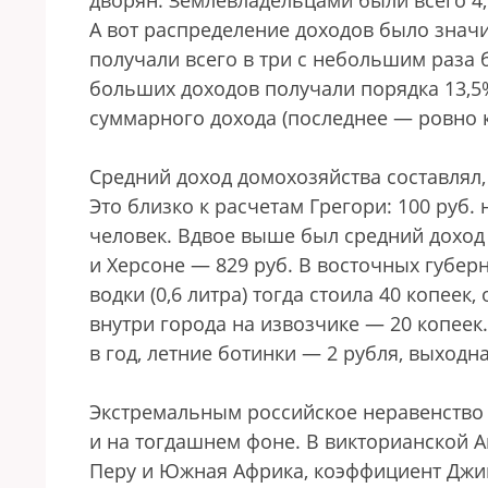
дворян. Землевладельцами были всего 4
А вот распределение доходов было знач
получали всего в три с небольшим раза
больших доходов получали порядка 13,5
суммарного дохода (последнее — ровно ка
Средний доход домохозяйства составлял, 
Это близко к расчетам Грегори: 100 руб. 
человек. Вдвое выше был средний доход в 
и Херсоне — 829 руб. В восточных губер
водки (0,6 литра) тогда стоила 40 копеек
внутри города на извозчике — 20 копеек
в год, летние ботинки — 2 рубля, выходн
Экстремальным российское неравенство 
и на тогдашнем фоне. В викторианской Ан
Перу и Южная Африка, коэффициент Джин