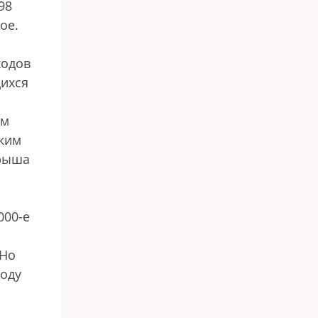
98
ое.
ходов
ихся
ом
ским
грыша
000-е
 Но
году