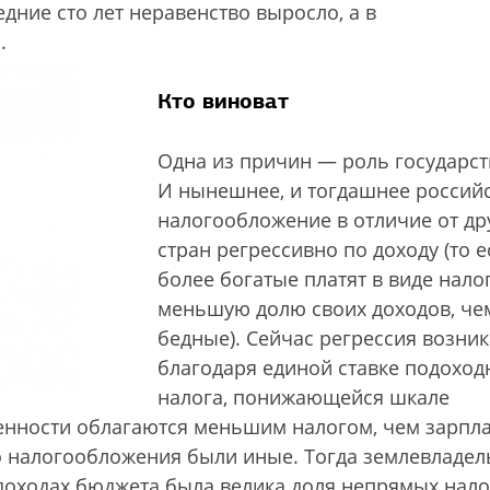
едние сто лет неравенство выросло, а в
.
Кто виноват
Одна из причин — роль государст
И нынешнее, и тогдашнее россий
налогообложение в отличие от др
стран регрессивно по доходу (то е
более богатые платят в виде нало
меньшую долю своих доходов, че
бедные). Сейчас регрессия возник
благодаря единой ставке подоход
налога, понижающейся шкале
венности облагаются меньшим налогом, чем зарпла
о налогообложения были иные. Тогда землевладе
 доходах бюджета была велика доля непрямых нал