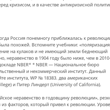
ед кризисом, и в качестве антикризисной полити
 когда Россия понемногу приближалась к революци
 была похожей. Вспомните учебники: «поляризация
оение на кулаков и не имеющий земли беднеющий
о, неравенство в 1904 году было ниже, чем в 2010
 докладе NBER
*
*
NBER — Национальное бюро
льственный и некоммерческий институт. Данный
йте института, WP № 18383.
два американских
ege) и Питер Линдерт (University of California).
ийское неравенство в годовщину революции», резк
 из факторов, который привел к революции. Уров