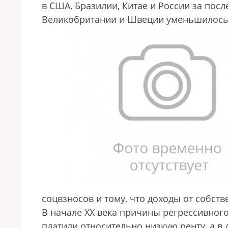
в США, Бразилии, Китае и России за посл
Великобритании и Швеции уменьшилось
соцвзносов и тому, что доходы от собст
В начале ХХ века причины регрессивног
платили относительно низкую ренту, а в