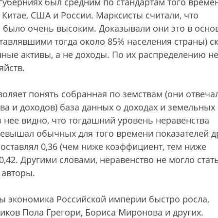
х губерниях был средним по стандартам того време
Китае, США и России. Марксисты считали, что
 было очень высоким. Доказывали они это в осно
тавлявшими тогда около 85% населения страны) с
ные активы, а не доходы. По их распределению н
яйств.
оляет понять собранная по земствам (они отвеча
а и доходов) база данных о доходах и земельных
з нее видно, что тогдашний уровень неравенства
ревышал обычных для того времени показателей д
оставлял 0,36 (чем ниже коэффициент, тем ниже
0,42. Другими словами, неравенство не могло стат
 авторы.
ы экономика Российской империи быстро росла,
иков Пола Грегори, Бориса Миронова и других.