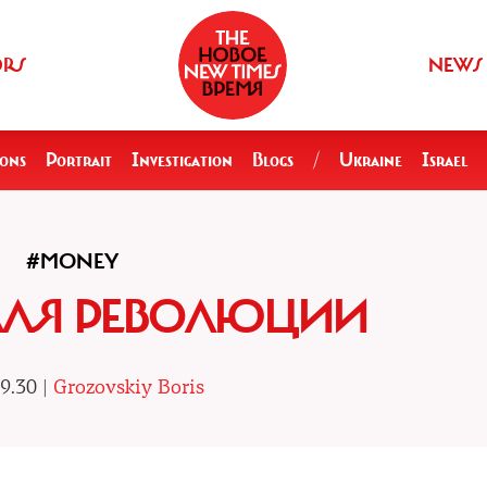
ORS
NEWS
ions
Portrait
Investigation
Blogs
/
Ukraine
Israel
#MONEY
 ДЛЯ РЕВОЛЮЦИИ
9.30 |
Grozovskiy Boris