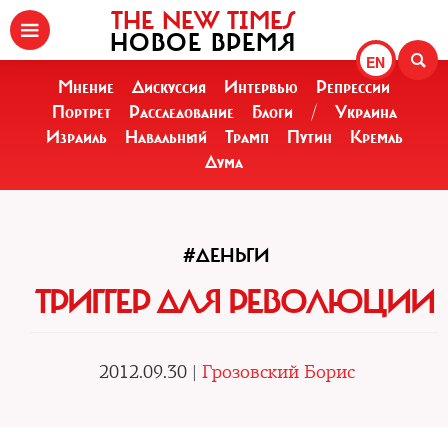
THE NEW TIMES
НОВОЕ ВРЕМЯ
EN
Мнение
Дискуссия
Интервью
Репрессии
Портрет
Расследование
Блоги
/
Украина
Израиль
Навальный
Трамп
Путин
Кремль
Дума
#ДЕНЬГИ
ТРИГГЕР ДЛЯ РЕВОЛЮЦИИ
2012.09.30 |
Грозовский Борис