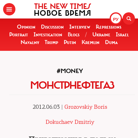
THE NEW TIMES
НОВОЕ ВРЕМЯ
РУ
Opinion
Discussion
Interview
Repressions
Portrait
Investigation
Blogs
/
Ukraine
Israel
Navalny
Trump
Putin
Kremlin
Duma
#MONEY
МОНСТРНЕФТЕГАЗ
2012.06.03 |
Grozovskiy Boris
Dokuchaev Dmitriy