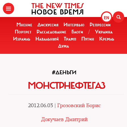
THE NEW TIMES
НОВОЕ ВРЕМЯ
EN
Мнение
Дискуссия
Интервью
Репрессии
Портрет
Расследование
Блоги
/
Украина
Израиль
Навальный
Трамп
Путин
Кремль
Дума
#ДЕНЬГИ
МОНСТРНЕФТЕГАЗ
2012.06.03 |
Грозовский Борис
Докучаев Дмитрий