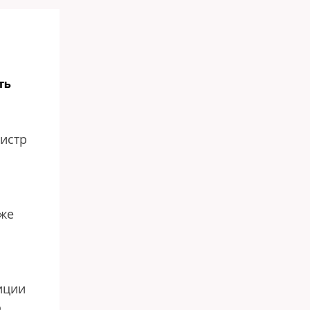
ть
нистр
аже
иции
о