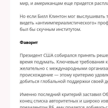
мир, и американцам еще придется распл
Но если Билл Клинтон мог выслушивать т
видеть «антиимпериалистического» профе
был бы скучным институтом.
Фаворит
Президент США собирался принять решен
время подумать. Ключевые требования к
желательно с международными организац
происхождение — этому критерию удовле
добиться глобальной поддержки своей д
Именно последний критерий заставил Оба
конец списка авторитетных и широко изв
президентом ВБ, ему придется добиватьс