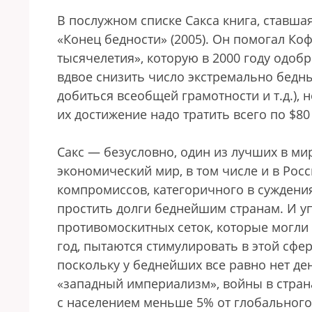
В послужном списке Сакса книга, ставш
«Конец бедности» (2005). Он помогал К
тысячелетия», которую в 2000 году одобр
вдвое снизить число экстремально бедны
добиться всеобщей грамотности и т.д.), н
их достижение надо тратить всего по $80 
Сакс — безусловно, один из лучших в ми
экономический мир, в том числе и в Росс
компромиссов, категоричного в суждениях
простить долги беднейшим странам. И уп
противомоскитных сеток, которые могли 
год, пытаются стимулировать в этой сфе
поскольку у беднейших все равно нет дене
«западный империализм», войны в страна
с населением меньше 5% от глобального