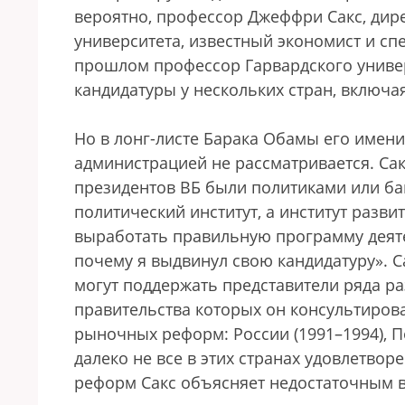
вероятно, профессор Джеффри Сакс, дир
университета, известный экономист и сп
прошлом профессор Гарвардского универ
кандидатуры у нескольких стран, включ
Но в лонг-листе Барака Обамы его имени 
администрацией не рассматривается. Сакс
президентов ВБ были политиками или ба
политический институт, а институт разви
выработать правильную программу деятел
почему я выдвинул свою кандидатуру». Са
могут поддержать представители ряда р
правительства которых он консультиров
рыночных реформ: России (1991–1994), П
далеко не все в этих странах удовлетво
реформ Сакс объясняет недостаточным в