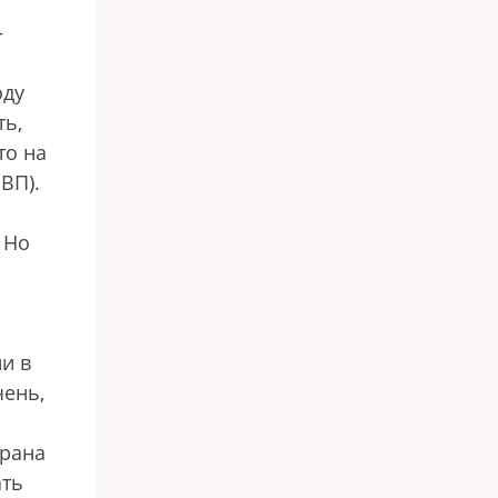
—
оду
ть,
то на
ВП).
 Но
и в
чень,
трана
ать