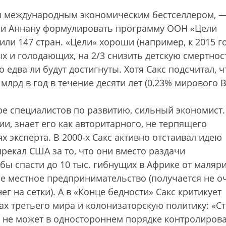
ая международным экономическим бестселлером, 
офи Аннану формулировать программу ООН «Цели
или 147 стран. «Цели» хороши (например, к 2015 г
х и голодающих, на 2/3 снизить детскую смертнос
о едва ли будут достигнуты. Хотя Сакс подсчитал, ч
млрд в год в течение десяти лет (0,23% мирового В
ре специалистов по развитию, сильный экономист.
ии, знает его как авторитарного, не терпящего
 эксперта. В 2000-х Сакс активно отстаивал идею
рекал США за то, что они вместо раздачи
бы спасти до 10 тыс. гибнущих в Африке от маляри
ре местное предпринимательство (получается не о
г на сетки). А в «Конце бедности» Сакс критикует
х третьего мира и колонизаторскую политику: «С
 не может в одностороннем порядке контролиров