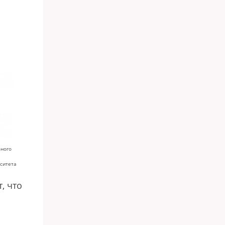
ьного
рситета
, что