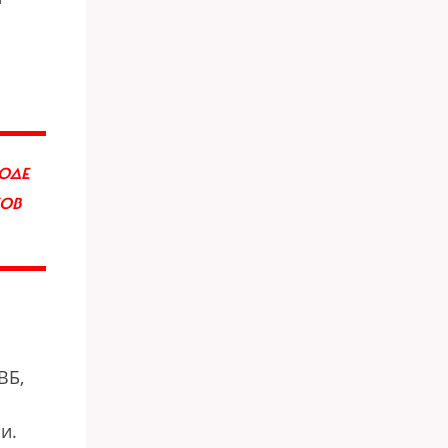
ОДЕ
ХОВ
ВБ,
и.