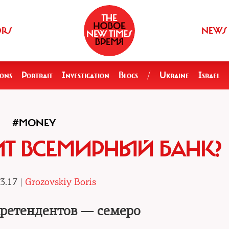
ORS
NEWS
ions
Portrait
Investigation
Blogs
/
Ukraine
Israel
#MONEY
ИТ ВСЕМИРНЫЙ БАНК?
3.17 |
Grozovskiy Boris
претендентов — семеро