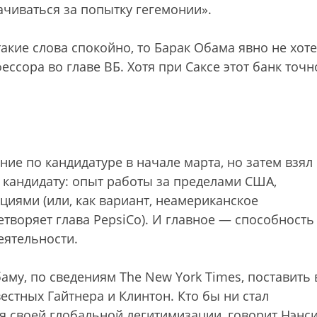
ачиваться за попытку гегемонии».
акие слова спокойно, то Барак Обама явно не хот
ссора во главе ВБ. Хотя при Саксе этот банк точн
ие по кандидатуре в начале марта, но затем взял
 кандидату: опыт работы за пределами США,
иями (или, как вариант, неамериканское
творяет глава PepsiСo). И главное — способность
еятельности.
му, по сведениям The New York Times, поставить 
естных Гайтнера и Клинтон. Кто бы ни стал
я своей глобальной легитимизации, говорит Нэнс