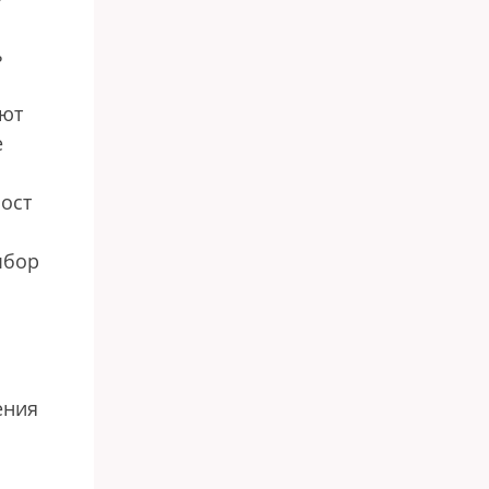
ь
уют
е
ост
ыбор
ения