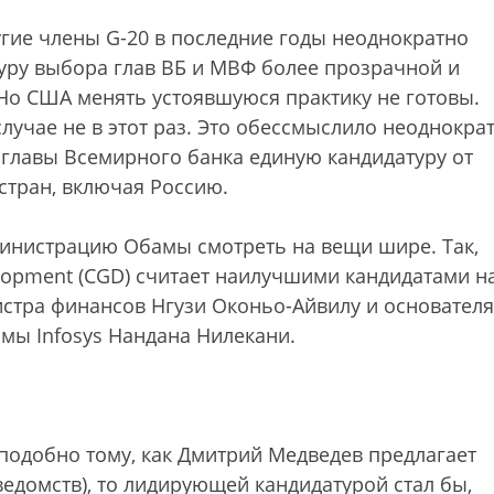
угие члены G-20 в последние годы неоднократно
дуру выбора глав ВБ и МВФ более прозрачной и
Но США менять устоявшуюся практику не готовы.
случае не в этот раз. Это обессмыслило неоднокра
главы Всемирного банка единую кандидатуру от
тран, включая Россию.
инистрацию Обамы смотреть на вещи шире. Так,
elopment (CGD) считает наилучшими кандидатами н
стра финансов Нгузи Оконьо-Айвилу и основателя
мы Infosys Нандана Нилекани.
(подобно тому, как Дмитрий Медведев предлагает
едомств), то лидирующей кандидатурой стал бы,