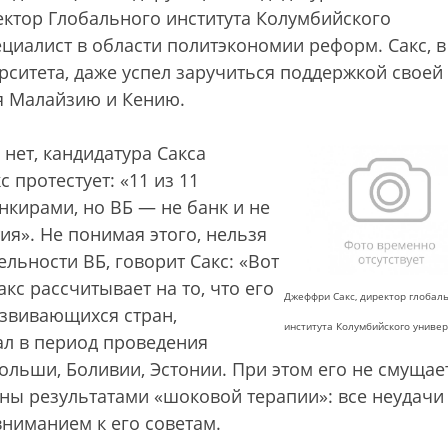
ектор Глобального института Колумбийского
ециалист в области политэкономии реформ. Сакс, в
ситета, даже успел заручиться поддержкой своей
ая Малайзию и Кению.
нет, кандидатура Сакса
 протестует: «11 из 11
нкирами, но ВБ — не банк и не
тия». Не понимая этого, нельзя
ьности ВБ, говорит Сакс: «Вот
кс рассчитывает на то, что его
Джеффри Сакс, директор глобал
азвивающихся стран,
института Колумбийского униве
ал в период проведения
ольши, Боливии, Эстонии. При этом его не смущает
рены результатами «шоковой терапии»: все неудачи
ниманием к его советам.