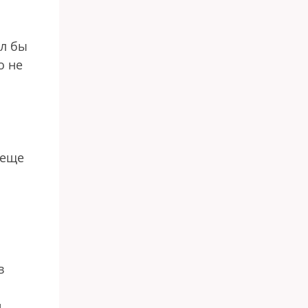
ел бы
о не
 еще
в
и