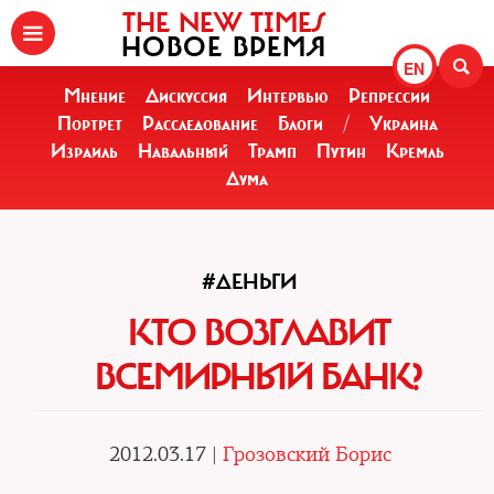
THE NEW TIMES
НОВОЕ ВРЕМЯ
EN
Мнение
Дискуссия
Интервью
Репрессии
Портрет
Расследование
Блоги
/
Украина
Израиль
Навальный
Трамп
Путин
Кремль
Дума
#ДЕНЬГИ
КТО ВОЗГЛАВИТ
ВСЕМИРНЫЙ БАНК?
2012.03.17 |
Грозовский Борис