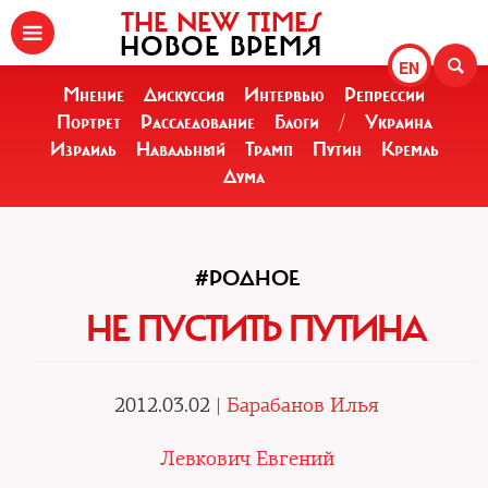
THE NEW TIMES
НОВОЕ ВРЕМЯ
EN
Мнение
Дискуссия
Интервью
Репрессии
Портрет
Расследование
Блоги
/
Украина
Израиль
Навальный
Трамп
Путин
Кремль
Дума
#РОДНОЕ
НЕ ПУСТИТЬ ПУТИНА
2012.03.02 |
Барабанов Илья
Левкович Евгений