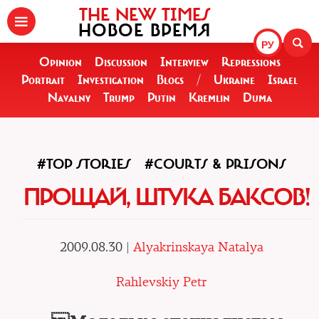
THE NEW TIMES
НОВОЕ ВРЕМЯ
РУ
Opinion
Discussion
Interview
Repressions
Portrait
Investigation
Blogs
/
Ukraine
Israel
Navalny
Trump
Putin
Kremlin
Duma
#TOP STORIES
#COURTS & PRISONS
ПРОЩАЙ, ШТУКА БАКСОВ!
2009.08.30 |
Alyakrinskaya Natalya
Rahlevskiy Petr