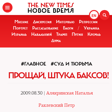
THE NEW TIMES
НОВОЕ ВРЕМЯ
EN
Мнение
Дискуссия
Интервью
Репрессии
Портрет
Расследование
Блоги
/
Украина
Израиль
Навальный
Трамп
Путин
Кремль
Дума
#ГЛАВНОЕ
#СУД И ТЮРЬМА
ПРОЩАЙ, ШТУКА БАКСОВ!
2009.08.30 |
Алякринская Наталья
Рахлевский Петр