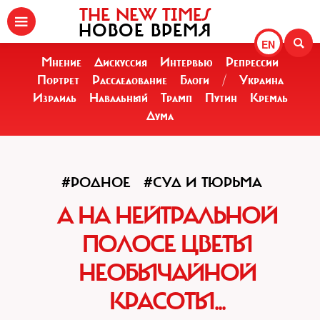
THE NEW TIMES
НОВОЕ ВРЕМЯ
EN
Мнение
Дискуссия
Интервью
Репрессии
Портрет
Расследование
Блоги
/
Украина
Израиль
Навальный
Трамп
Путин
Кремль
Дума
#РОДНОЕ
#СУД И ТЮРЬМА
А НА НЕЙТРАЛЬНОЙ
ПОЛОСЕ ЦВЕТЫ
НЕОБЫЧАЙНОЙ
КРАСОТЫ...