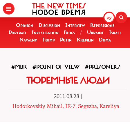
THE NEW TIMES
НОВОЕ ВРЕМЯ
РУ
Opinion
Discussion
Interview
Repressions
Portrait
Investigation
Blogs
/
Ukraine
Israel
Navalny
Trump
Putin
Kremlin
Duma
#MBK
#POINT OF VIEW
#PRISONERS
ТЮРЕМНЫЕ ЛЮДИ
2011.08.28 |
Hodorkovskiy Mihail, IK-7, Segezha, Kareliya