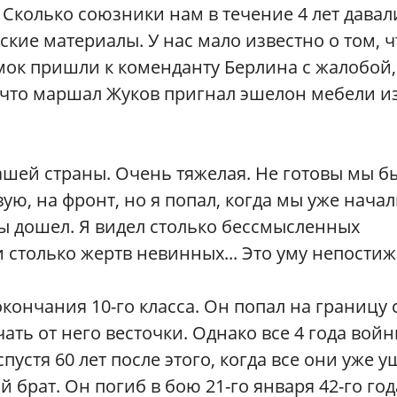
 Сколько союзники нам в течение 4 лет давал
кие материалы. У нас мало известно о том, ч
мок пришли к коменданту Берлина с жалобой,
 что маршал Жуков пригнал эшелон мебели и
ашей страны. Очень тяжелая. Не готовы мы б
ую, на фронт, но я попал, когда мы уже нача
бы дошел. Я видел столько бессмысленных
и столько жертв невинных... Это уму непости
кончания 10-го класса. Он попал на границу 
ть от него весточки. Однако все 4 года вой
спустя 60 лет после этого, когда все они уже 
ой брат. Он погиб в бою 21-го января 42-го год