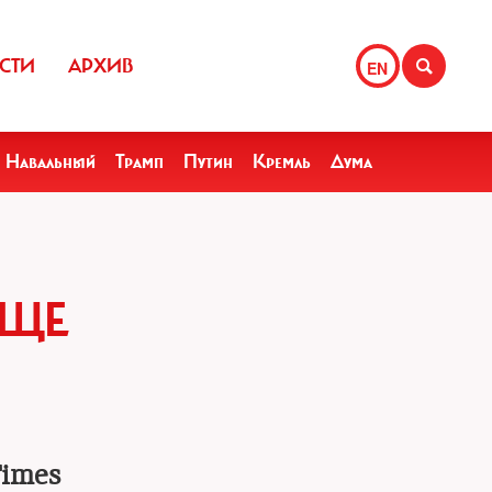
СТИ
АРХИВ
EN
Навальный
Трамп
Путин
Кремль
Дума
ЕЩЕ
Times