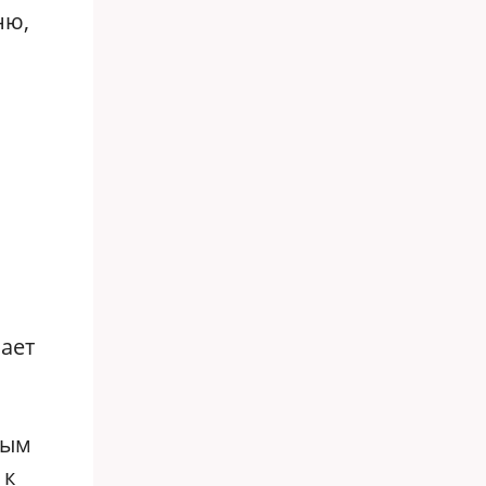
ню,
лает
вым
 к