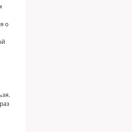
м
я о
ой
ьзя.
браз