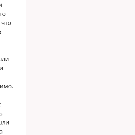
и
то
 что
з
ыли
ли
жимо.
с
ны
ушли
а