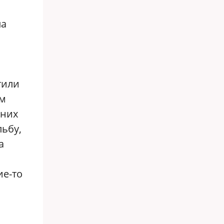
ла
тили
ам
 них
льбу,
а
ие-то