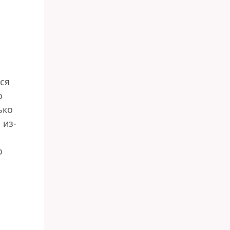
ся
о
ько
 из-
о