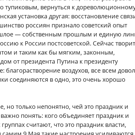
его тупиковым, вернуться к дореволюционном
инская установка другая: восстановление связ
ьшинство россиян признало советский опыт
ошлое — собственным прошлым и единую ли
оссию к России постсоветской. Сейчас твори
том и таким как бы мягким, законным,
ом от президента Путина к президенту
е: благорастворение воздухов, все всем дово
ики соединяются в одно, это очень хорошо
, но только непонятно, чей это праздник и
 важно понять: кого объединяет праздник и
 группах считают, что это праздник власти,
 самим 9 Мая такие настроения усиливаются,