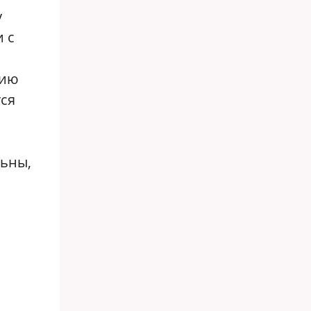
у
и с
нию
тся
льны,