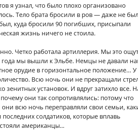
тов я узнал, что было плохо организовано
лось. Тело брата бросили в ров — даже не бы
был, куда бросили 90 погибших, присыпали
ческая жизнь ничего не стоила.
но. Четко работала артиллерия. Мы это ощу
-го года мы вышли к Эльбе. Немцы не давали н
тное орудие в горизонтальное положение… У
личество. Всю ночь они не прекращали стре
 зенитных установок. И вдруг затихло все. Н
 почему они так сопротивлялись: потому что
й они всю ночь переправляли свои семьи, как
 последних солдатиков, которые вплавь
 стояли американцы...