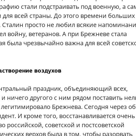
рафию стали подстраивать под военную, а са
 для всей страны. До этого времени больших
о. Сталин просто не любил всякие напоминани
шел войну, ветеранов. А при Брежневе стала
ая была чрезвычайно важна для всей советск
астворение воздухов
центральный праздник, объединяющий всех,
 ничего другого с ним рядом поставить нел
ы легитимировало Брежнева. Сегодня через о
ент. И кроме того, восстанавливается очень
о российской, советской и постсоветской
ических верхов была в том, чтобы разорвать