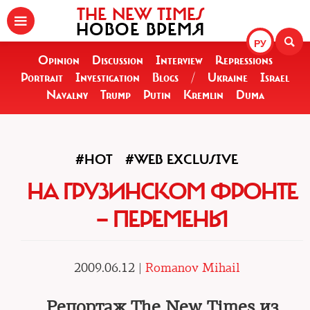
THE NEW TIMES
НОВОЕ ВРЕМЯ
РУ
Opinion
Discussion
Interview
Repressions
Portrait
Investigation
Blogs
/
Ukraine
Israel
Navalny
Trump
Putin
Kremlin
Duma
#HOT
#WEB EXCLUSIVE
НА ГРУЗИНСКОМ ФРОНТЕ
— ПЕРЕМЕНЫ
2009.06.12 |
Romanov Mihail
Репортаж The New Times из