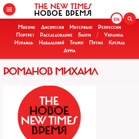
THE NEW TIMES
НОВОЕ ВРЕМЯ
EN
Мнение
Дискуссия
Интервью
Репрессии
Портрет
Расследование
Блоги
/
Украина
Израиль
Навальный
Трамп
Путин
Кремль
Дума
РОМАНОВ МИХАИЛ