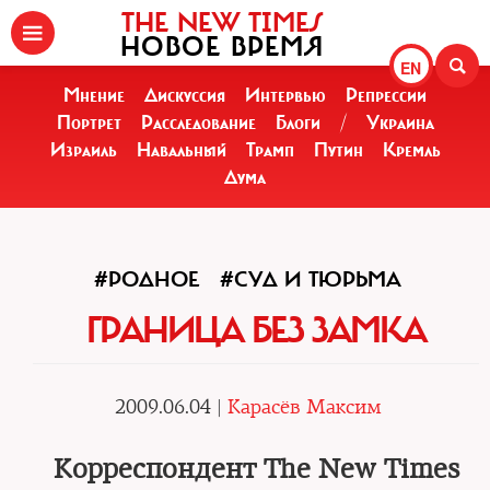
THE NEW TIMES
НОВОЕ ВРЕМЯ
EN
Мнение
Дискуссия
Интервью
Репрессии
Портрет
Расследование
Блоги
/
Украина
Израиль
Навальный
Трамп
Путин
Кремль
Дума
#РОДНОЕ
#СУД И ТЮРЬМА
ГРАНИЦА БЕЗ ЗАМКА
2009.06.04 |
Карасёв Максим
Корреспондент The New Times