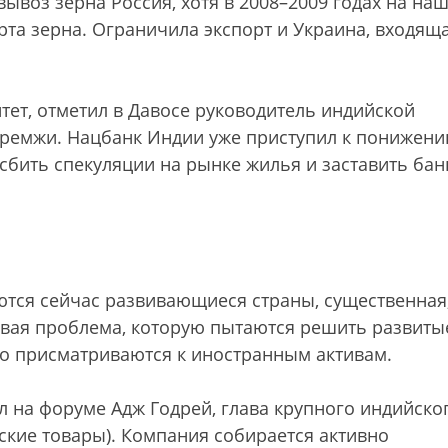
ывоз зерна Россия, хотя в 2008–2009 годах на на
та зерна. Ограничила экспорт и Украина, входяща
ет, отметил в Давосе руководитель индийской
Премжи. Нацбанк Индии уже приступил к понижен
 сбить спекуляции на рынке жилья и заставить бан
ются сейчас развивающиеся страны, существенная
овая проблема, которую пытаются решить развиты
но присматриваются к иностранным активам.
 на форуме Адж Годрей, глава крупного индийско
ские товары). Компания собирается активно