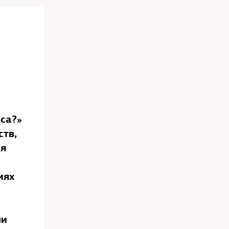
иса?»
ств,
ая
иях
ли