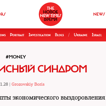
ORS
NEWS
ions
Portrait
Investigation
Blogs
/
Ukraine
Israel
#MONEY
ЗИСНЫЙ СИНДРОМ
1.28 |
Grozovskiy Boris
епты экономического выздоровления