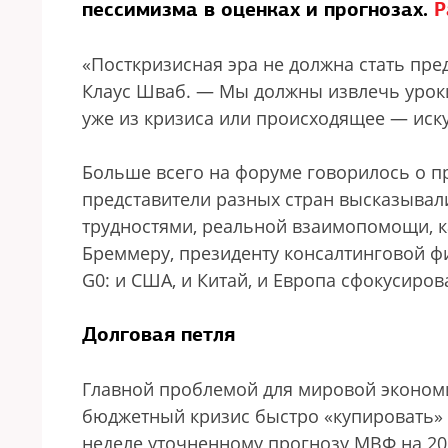
пессимизма в оценках и прогнозах.
Р
«Посткризисная эра не должна стать пре
Клаус Шваб. — Мы должны извлечь урок
уже из кризиса или происходящее — иск
Больше всего на форуме говорилось о п
представители разных стран высказывали
трудностями, реальной взаимопомощи, ка
Бреммеру, президенту консалтинговой ф
G0: и США, и Китай, и Европа сфокусиро
Долговая петля
Главной проблемой для мировой экономи
бюджетный кризис быстро «купировать» 
неделе уточненному прогнозу МВФ на 201