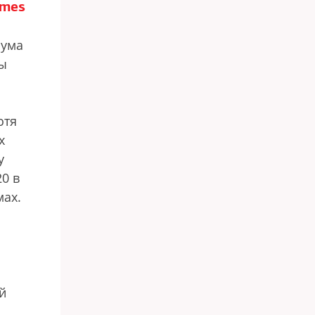
imes
рума
мы
отя
х
у
0 в
мах.
й