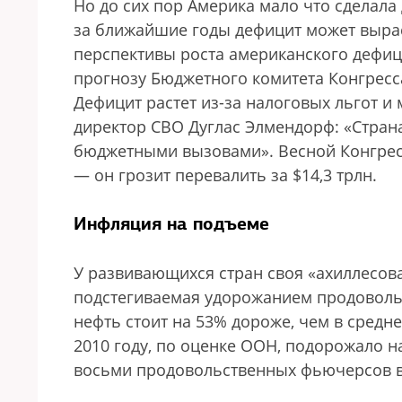
Но до сих пор Америка мало что сделала
за ближайшие годы дефицит может вырас
перспективы роста американского дефици
прогнозу Бюджетного комитета Конгресса 
Дефицит растет из-за налоговых льгот и
директор CBO Дуглас Элмендорф: «Стран
бюджетными вызовами». Весной Конгресс
— он грозит перевалить за $14,3 трлн.
Инфляция на подъеме
У развивающихся стран своя «ахиллесова
подстегиваемая удорожанием продовольс
нефть стоит на 53% дороже, чем в средне
2010 году, по оценке ООН, подорожало н
восьми продовольственных фьючерсов вы