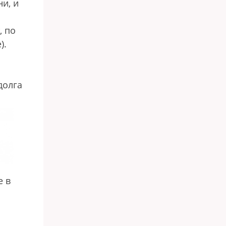
и, и
, по
).
долга
е в