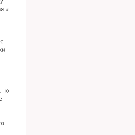
шу
я в
ию
ки
, но
е
го