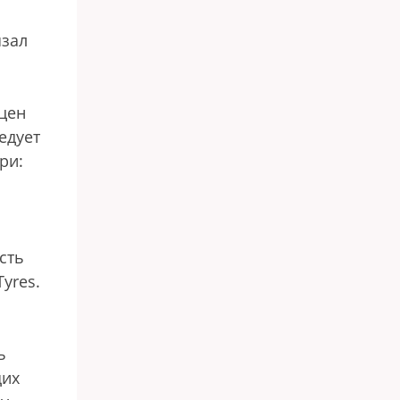
язал
 цен
едует
ри:
сть
yres.
ь
щих