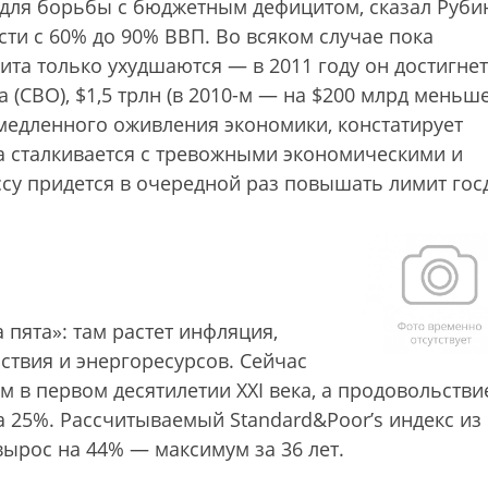
 для борьбы с бюджетным дефицитом, сказал Рубин
ти с 60% до 90% ВВП. Во всяком случае пока
та только ухудшаются — в 2011 году он достигнет
(CBO), $1,5 трлн (в 2010-м — на $200 млрд меньше
 медленного оживления экономики, констатирует
а сталкивается с тревожными экономическими и
у придется в очередной раз повышать лимит гос
 пята»: там растет инфляция,
твия и энергоресурсов. Сейчас
м в первом десятилетии XXI века, а продовольстви
а 25%. Рассчитываемый Standard&Poor’s индекс из
рос на 44% — максимум за 36 лет.