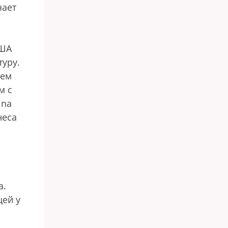
чает
США
уру.
ием
м с
ina
неса
а.
щей у