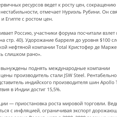
рвичных ресурсов ведет к росту цен, сокращению
нестабильности, отмечает Нуриэль Рубини. Он св
и Египте с ростом цен.
ивает Россию, участники форума посчитали взлет
на стр. 40). Удорожание барреля до уровня $100 сл
ской нефтяной компании Total Кристофер де Марже
ась слишком рано».
и вынуждены поднять международные компании
 цены производитель стали JSW Steel. Рентабельно
дставитель индийского производителя шин Apollo T
вия в Индии достиг 15,5%.
ции — приостановка роста мировой торговли. Вед
ться с инфляцией, ограничивая экспорт дорожаю