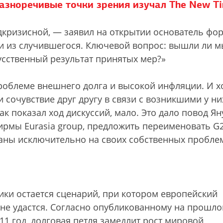
азноречивые точки зрения изучал The New T
дкризисной, — заявил на открытии основатель фо
и из случившегося. Ключевой вопрос: вышли ли 
усственный результат принятых мер?»
роблеме внешнего долга и высокой инфляции. И х
 сочувствие друг другу в связи с возникшими у ни
к показал ход дискуссий, мало. Это дало повод Ян
ирмы Eurasia group, предложить переименовать G2
ваны исключительно на своих собственных пробле
ки остается сценарий, при котором европейский
не удастся. Согласно опубликованному на прошло
1 год, долговая петля замедлит рост мировой