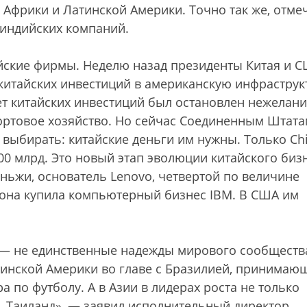
 Африки и Латинской Америки. Точно так же, отме
 индийских компаний.
йские фирмы. Неделю назад президенты Китая и 
итайских инвестиций в американскую инфраструкт
ет китайских инвестиций был остановлен нежелан
ртовое хозяйство. Но сейчас Соединенным Штата
выбирать: китайские деньги им нужны. Только Ch
300 млрд. Это новый этап эволюции китайского биз
аньжи, основатель Lenovo, четвертой по величине
 она купила компьютерный бизнес IBM. В США им
 — не единственные надежды мирового сообществ
тинской Америки во главе с Бразилией, принимаю
 по футболу. А в Азии в лидерах роста не только
ш, Таиланд», — заявил исполнительный директор