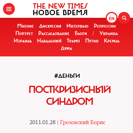
THE NEW TIMES
НОВОЕ ВРЕМЯ
EN
Мнение
Дискуссия
Интервью
Репрессии
Портрет
Расследование
Блоги
/
Украина
Израиль
Навальный
Трамп
Путин
Кремль
Дума
#ДЕНЬГИ
ПОСТКРИЗИСНЫЙ
СИНДРОМ
2011.01.28 |
Грозовский Борис