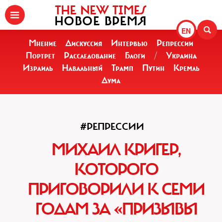
THE NEW TIMES
НОВОЕ ВРЕМЯ
EN
Мнение
Дискуссия
Интервью
Репрессии
Портрет
Расследование
Блоги
/
Украина
Израиль
Навальный
Трамп
Путин
Кремль
Дума
#РЕПРЕССИИ
МИХАИЛ КРИГЕР,
КОТОРОГО
ПРИГОВОРИЛИ К СЕМИ
ГОДАМ ЗА «ПРИЗЫВЫ