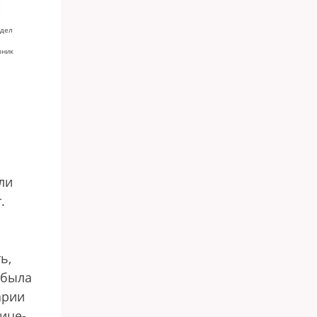
идел
вник
ли
.
ь,
 была
арии
ице-