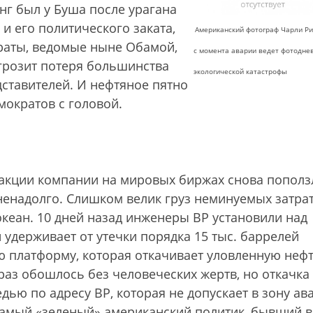
нг был у Буша после урагана
м и его политического заката,
Американский фотограф Чарли Р
раты, ведомые ныне Обамой,
с момента аварии ведет фотодне
 грозит потеря большинства
экологической катастрофы
дставителей. И неф­тяное пятно
мократов с головой.
 акции компании на мировых биржах cнова пополз
 ненадолго. Слишком велик груз неминуемых затрат
океан. 10 дней назад инженеры BP установили над
удерживает от утечки порядка 15 тыс. баррелей
ю платформу, которая откачивает уловленную нефт
 раз обошлось без человеческих жертв, но откачка
дью по адресу BP, которая не допускает в зону ав
 самый «зеленый» американский политик, бывший в