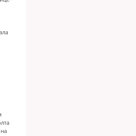
ала
м
олта
 на