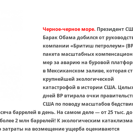
Черное-черное море.
Президент С
Барак Обама добился от руководст
компании «Бритиш петролеум» (BP
пакета масштабных компенсацио
мер за аварию на буровой платфо
в Мексиканском заливе, которая с
крупнейшей экологической
катастрофой в истории США. Целых
дней BP втирала очки правительст
США по поводу масштабов бедстви
яча баррелей в день. На самом деле — от 25 тыс. до
— более 2 млн баррелей! К экологическим катаклизм
о затраты на возмещение ущерба оцениваются