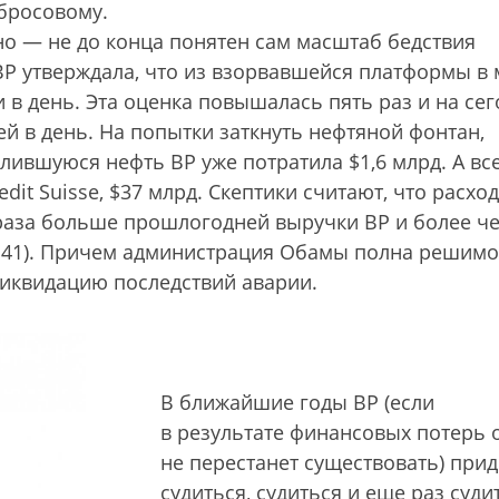
 бросовому.
о — не до конца понятен сам масштаб бедствия
ВР утверждала, что из взорвавшейся платформы в
 в день. Эта оценка повышалась пять раз и на се
ей в день. На попытки заткнуть нефтяной фонтан,
олившуюся нефть ВР уже потратила $1,6 млрд. А вс
edit Suisse, $37 млрд. Скептики считают, что расхо
,5 раза больше прошлогодней выручки ВР и более ч
р. 41). Причем администрация Обамы полна решимо
ликвидацию последствий аварии.
В ближайшие годы ВР (если
в результате финансовых потерь 
не перестанет существовать) прид
судиться, судиться и еще раз суди