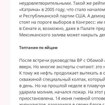
неудовлетворительными. Такой же рейти
«Кат­рина» в 2005 году, что стало начало
и Республиканской партии США. А демок
стоят на пороге выборов в Конгресс: им
в Сенате и, возможно, даже в Палате пре
Мексиканского залива может накрыть де
Топтание по яйцам
После встречи руководства BP c Обамой
вверх. Но многие эксперты считают: это
К тому же нефть продолжает вытекать в 
скважиной специальный колпак, который 
в день. Но на прошлой неделе в плавучу
ударила молния, начался пожар. На этот
приостановлена. 14 июня гневной отпове
журналистов, разразился в своем блоге