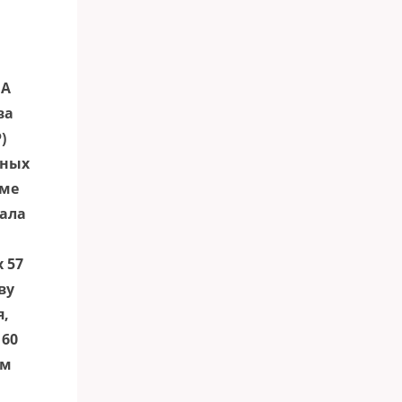
ША
ва
)
нных
рме
тала
 57
ву
я,
 60
ам