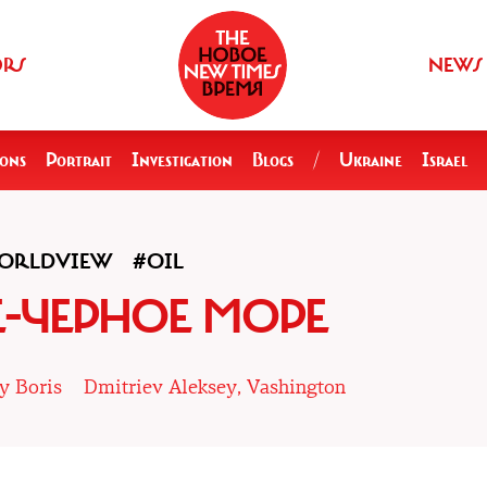
ORS
NEWS
ions
Portrait
Investigation
Blogs
/
Ukraine
Israel
ORLDVIEW
#OIL
-ЧЕРНОЕ МОРЕ
y Boris
Dmitriev Aleksey, Vashington