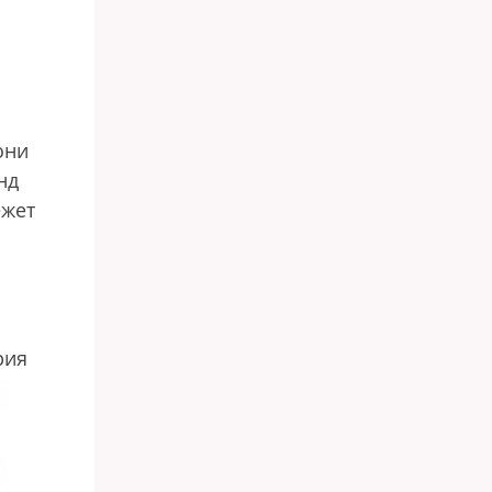
они
нд
ежет
1
рия