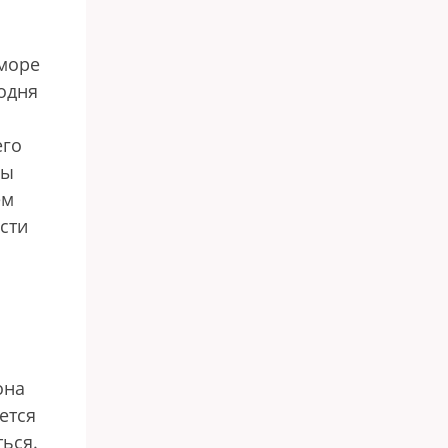
 море
годня
его
ды
ем
сти
она
ется
ться.