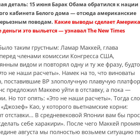
ная деталь: 15 июня Барак Обама обратился к нации
ного кабинета Белого дома — отсюда американские
 серьезным поводам.
Какие выводы сделает Америка
е деньги это выльется — узнавал The New Times
ыло таким грустным: Ламар Маккей, глава
 перед членами комиссии Конгресса США,
нным видом и повторял одну и ту же фразу, будто
то не наши расчеты». Намек на то, что виноваты
n, поставившие BP злополучную плавучую платфор
с предложил Маккею уйти в отставку, а пока —
. Но тот опять: «Это не наши расчеты». Тогда сл
 «Джозеф» Као, у которого вьетнамские корни:
т отставки... В средневековой Японии вам бы про
сделать себе харакири». После чего Маккей промя
ередине августа мы полностью возьмем ситуацию п