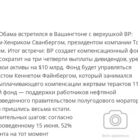
Обама встретился в Вашингтоне с верхушкой BP:
м-Хенриком Сванбергом, президентом компании Т
м. Итог встречи: BP cоздает компенсационный фо
 сократит на три четверти выплаты дивидендов, ур
ои активы на $10 млрд. Фонд будет управляться
стом Кеннетом Файнбергом, который занимался
ыплачивающего компенсации жертвам терактов 1
гой фонд — поддержки работников нефтяной
введенного правительством полугодового морато
и пришлись весьма кстати.
шительных шагов: согласно
роведенному 15 июня, 52%
нта на тот момент