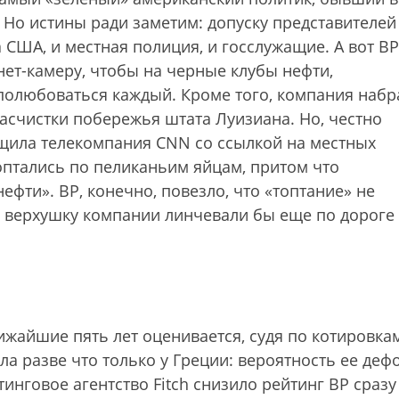
. Но истины ради заметим: допуску представителей
 США, и местная полиция, и госслужащие. А вот BP
нет-камеру, чтобы на черные клубы нефти,
полюбоваться каждый. Кроме того, компания набр
асчистки побережья штата Луизиана. Но, честно
бщила телекомпания СNN со ссылкой на местных
топтались по пеликаньим яйцам, притом что
 нефти». BP, конечно, повезло, что «топтание» не
 верхушку компании линчевали бы еще по дороге
ижайшие пять лет оценивается, судя по котировка
ела разве что только у Греции: вероятность ее деф
тинговое агентство Fitch снизило рейтинг ВР сразу