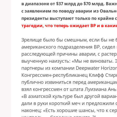
в диапазоне от $37 млрд до $70 млрд. Важ
с заявлением по поводу аварии из Оваль
президенты выступают только по крайне
трагедии, что теперь ожидает BP и в каки
Зрелище было бы смешным, если бы не б
американского подразделения BP, cидел
расследующей причины аварии, с растеря
выученную наизусть: «Мы не виноваты. Э
партнеры из компании Deepwater Horizo
Конгрессмен-республиканец Клифф Стирн
публично извиниться перед американцами
взял конгрессмен от штата Луизиана Ань
«В азиатской культуре был другой вариан
дали в руки короткий меч и предложили 
наконец: «Есть хорошие шансы, что к с