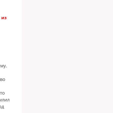
 из
му.
ово
сто
млил
од