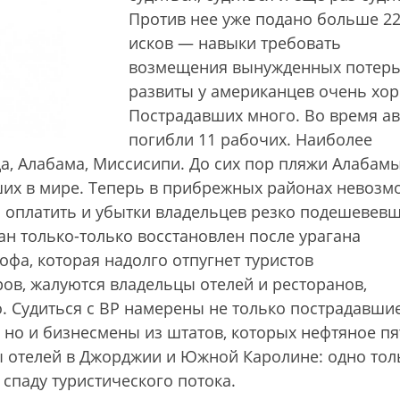
Против нее уже подано больше 2
исков — навыки требовать
возмещения вынужденных потер
развиты у американцев очень хо
Пострадавших много. Во время а
погибли 11 рабочих. Наиболее
а, Алабама, Миссисипи. До сих пор пляжи Алабам
ших в мире. Теперь в прибрежных районах невоз
Р оплатить и убытки владельцев резко подешевев
 только-только восстановлен после урагана
рофа, которая надолго отпугнет туристов
ов, жалуются владельцы отелей и ресторанов,
го. Судиться с ВР намерены не только пострадавши
 но и бизнесмены из штатов, которых нефтяное п
ы отелей в Джорджии и Южной Каролине: одно тол
 спаду туристического потока.