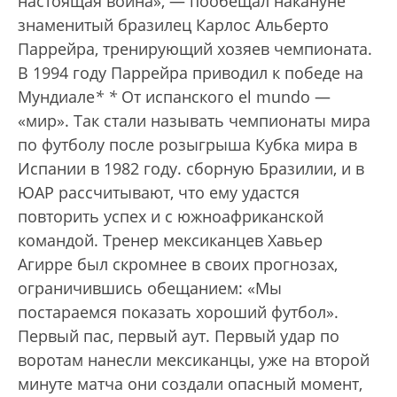
настоящая война», — пообещал накануне
знаменитый бразилец Карлос Альберто
Паррейра, тренирующий хозяев чемпионата.
В 1994 году Паррейра приводил к победе на
Мундиале
*
*
От испанского el mundo —
«мир». Так стали называть чемпионаты мира
по футболу после розыгрыша Кубка мира в
Испании в 1982 году.
сборную Бразилии, и в
ЮАР рассчитывают, что ему удастся
повторить успех и с южноафриканской
командой. Тренер мексиканцев Хавьер
Агирре был скромнее в своих прогнозах,
ограничившись обещанием: «Мы
постараемся показать хороший футбол».
Первый пас, первый аут. Первый удар по
воротам нанесли мексиканцы, уже на второй
минуте матча они создали опасный момент,