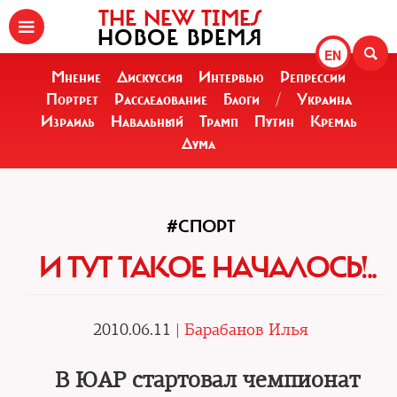
THE NEW TIMES
НОВОЕ ВРЕМЯ
EN
Мнение
Дискуссия
Интервью
Репрессии
Портрет
Расследование
Блоги
/
Украина
Израиль
Навальный
Трамп
Путин
Кремль
Дума
#СПОРТ
И ТУТ ТАКОЕ НАЧАЛОСЬ!..
2010.06.11 |
Барабанов Илья
В ЮАР стартовал чемпионат