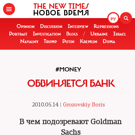
THE NEW TIMES
НОВОЕ ВРЕМЯ
РУ
Opinion
Discussion
Interview
Repressions
Portrait
Investigation
Blogs
/
Ukraine
Israel
Navalny
Trump
Putin
Kremlin
Duma
#MONEY
ОБВИНЯЕТСЯ БАНК
2010.05.14 |
Grozovskiy Boris
В чем подозревают Goldman
Sachs