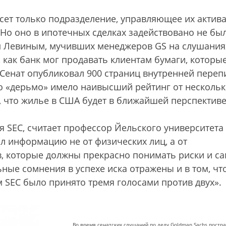
есет только подразделение, управляющее их актив
 Но оно в ипотечных сделках задействовано не бы
ом Левиным, мучивших менеджеров GS на слушания
 как банк мог продавать клиентам бумаги, которые
Сенат опубликовал 900 страниц внутренней переп
это «дерьмо» имело наивысший рейтинг от несколь
, что жилье в США будет в ближайшей перспектив
я SEC, считает профессор Йельского университета
л информацию не от физических лиц, а от
, которые должны прекрасно понимать риски и с
ые сомнения в успехе иска отражены и в том, чт
м SEC было принято тремя голосами против двух».
Во время сенатских слушаний по делу Goldman Sachs пост