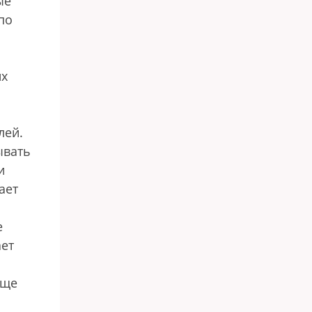
ые
по
их
лей.
ывать
и
ает
е
ает
еще