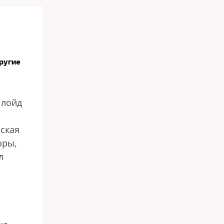
ругие
Ллойд
я
ская
оры,
л