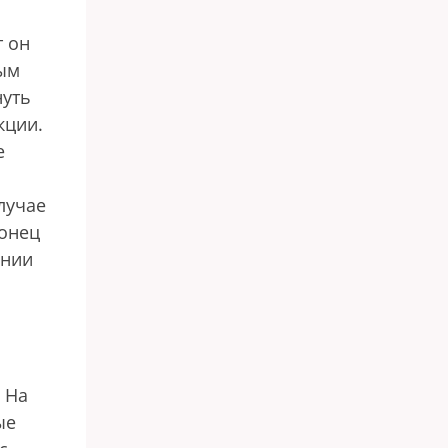
т он
мым
нуть
кции.
е
лучае
конец
ании
 На
ые