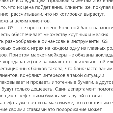
чаются в следующем. Продавая клиентам ипотечн
то, что их цена пойдет вниз. Клиенты же, покупая 
нно, рассчитывали, что их котировки вырастут.
ложны целям клиентов.
мы. GS — не просто очень большой банк: на мног
 есть обеспечивает множеству крупных и мелких
ить разнообразные финансовые инструменты. GS
совых рынках, играя на каждом одну из главных ро
вов. При этом маркет-мейкеры не обязаны доклад
и «продавать») они занимают относительно той ил
вестиционных банков такова, что банк часто заним
иентов. Конфликт интересов в такой ситуации
аковывает и продает» ипотечные бумаги, а друго
 будут только дешеветь. Один департамент помог
ющим с нефтяными бумагами, другой готовит
на нефть уже почти на максимуме, но в состоянии 
ние своими ставками это подорожание может