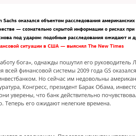
 Sachs оказался объектом расследования американских
честве — сознательно скрытой информации о рисках при
 снова под ударом: подобные расследования ожидают и д
инансовой ситуации в США — выяснял The New Times
работу бога», однажды пошутил его руководитель 
я всей финансовой системы 2009 года GS оказалс
инвестбанком. Но сейчас им недовольны американ
ратура, Конгресс, президент Барак Обама, инвес­т
 они уверены, что банк действительно почувствова
о. Теперь его ожидают нелегкие времена.