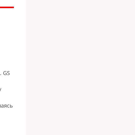
. GS
у
лаясь