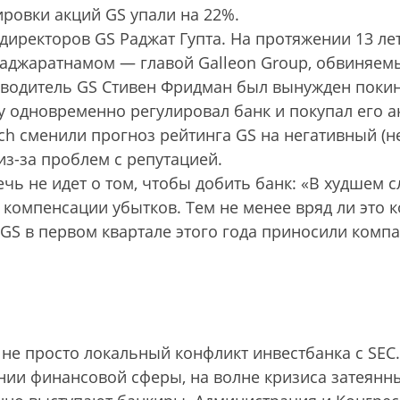
ровки акций GS упали на 22%.
директоров GS Раджат Гупта. На протяжении 13 ле
Раджаратнамом — главой Galleon Group, обвиняе
оводитель GS Стивен Фридман был вынужден поки
 одновременно регулировал банк и покупал его а
tch сменили прогноз рейтинга GS на негативный (н
из-за проблем с репутацией.
чь не идет о том, чтобы добить банк: «В худшем с
 компенсации убытков. Тем не менее вряд ли это 
GS в первом квартале этого года приносили комп
 не просто локальный конфликт инвестбанка с SEC.
нии финансовой сферы, на волне кризиса затеянн