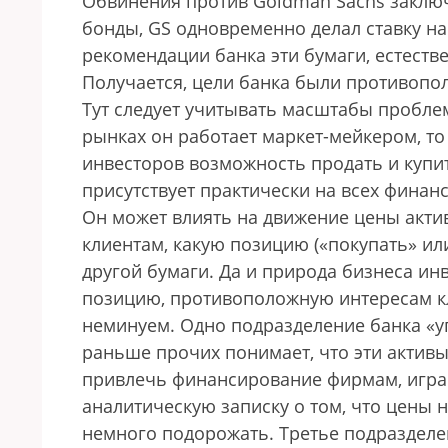
Обвинения против Goldman Sachs заклю
бонды, GS одновременно делал ставку на 
рекомендации банка эти бумаги, естестве
Получается, цели банка были противопо
Тут следует учитывать масштабы пробле
рынках он работает маркет-мейкером, то
инвесторов возможность продать и куп
присутствует практически на всех финан
Он может влиять на движение цены акти
клиентам, какую позицию («покупать» ил
другой бумаги. Да и природа бизнеса ин
позицию, противоположную интересам кл
неминуем. Одно подразделение банка «уп
раньше прочих понимает, что эти активы
привлечь финансирование фирмам, игра
аналитическую записку о том, что цены 
немного подорожать. Третье подразделе