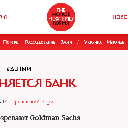
РЫ
НОВО
Портрет
Расследование
Блоги
/
Украина
Израиль
#ДЕНЬГИ
НЯЕТСЯ БАНК
.14 |
Грозовский Борис
озревают Goldman Sachs