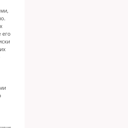
ами,
ло.
х
 его
иски
ких
е
ами
о
радавшие