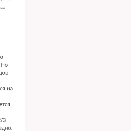
лей
до
 Но
цов
ся на
ется
2/3
едно.