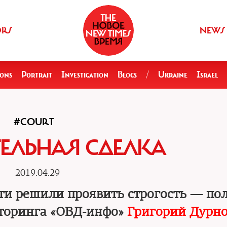
ORS
NEWS
ions
Portrait
Investigation
Blogs
/
Ukraine
Israel
#COURT
ЕЛЬНАЯ СДЕЛКА
2019.04.29
сти решили проявить строгость — по
торинга «ОВД-инфо»
Григорий Дурн