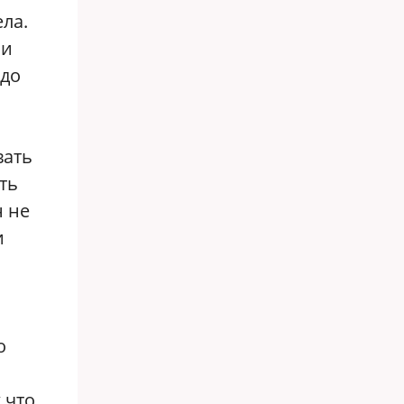
ла.
ии
адо
вать
ть
н не
и
о
 что