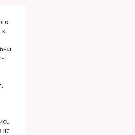
ого
 к
 был
ты
и,
ись
л на