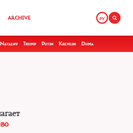
ARCHIVE
РУ
Navalny
Trump
Putin
Kremlin
Duma
лагает
ово