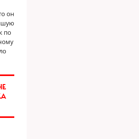
то он
льшую
к по
ному
ло
НЕ
КА