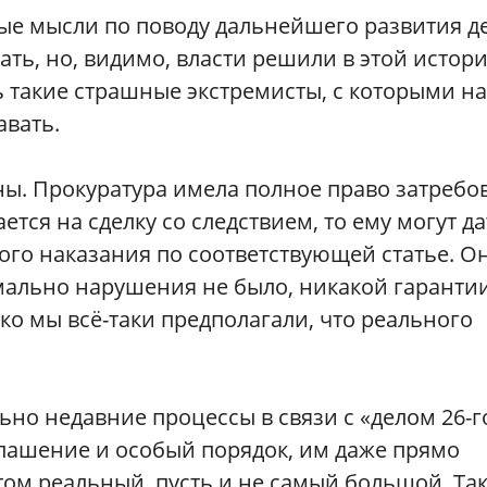
ные мысли по поводу дальнейшего развития де
ать, но, видимо, власти решили в этой истор
ть такие страшные экстремисты, с которыми н
авать.
ы. Прокуратура имела полное право затребо
ется на сделку со следствием, то ему могут да
ого наказания по соответствующей статье. О
мально нарушения не было, никакой гаранти
ако мы всё-таки предполагали, что реального
но недавние процессы в связи с «делом 26-г
глашение и особый порядок, им даже прямо
том реальный, пусть и не самый большой. Так