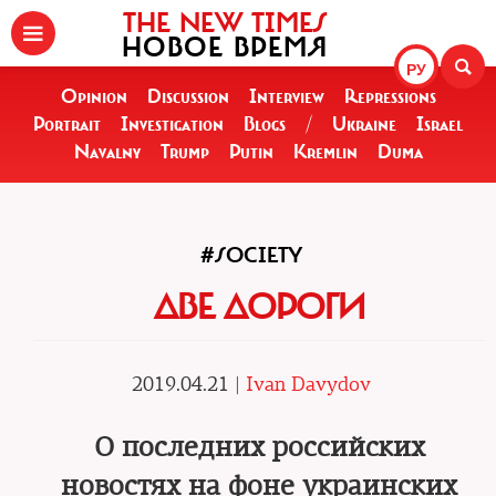
THE NEW TIMES
НОВОЕ ВРЕМЯ
РУ
Opinion
Discussion
Interview
Repressions
Portrait
Investigation
Blogs
/
Ukraine
Israel
Navalny
Trump
Putin
Kremlin
Duma
#SOCIETY
ДВЕ ДОРОГИ
2019.04.21 |
Ivan Davydov
О последних российских
новостях на фоне украинских