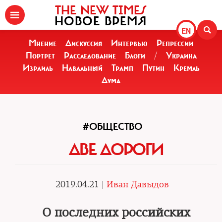
THE NEW TIMES
НОВОЕ ВРЕМЯ
EN
Мнение
Дискуссия
Интервью
Репрессии
Портрет
Расследование
Блоги
/
Украина
Израиль
Навальный
Трамп
Путин
Кремль
Дума
#ОБЩЕСТВО
ДВЕ ДОРОГИ
2019.04.21 |
Иван Давыдов
О последних российских