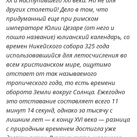
XX и наступившего XXI века. Но не для
других столетий! Дело в том, что
придуманный еще при римском
императоре Юлии Цезаре (от него и
пошло название) юлианский календарь, со
времен Никейского собора 325 года
использовавшийся для летосчисления во
всем христианском мире, ощутимо
отстает от так называемого
тропического года, то есть времени
оборота Земли вокруг Солнца. Ежегодно
это отставание составляет всего 11
минут 14 секунд, однако за тысячу с
лишним лет — к концу XVI века — разница
с природным временем достигла уже