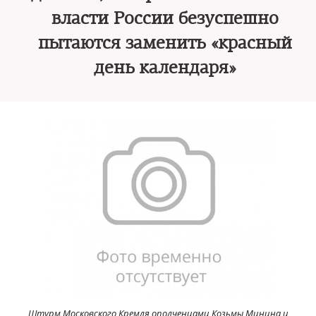
власти России безуспешно
пытаются заменить «красный
день календаря»
Штурм Московского Кремля ополченцами Козьмы Минина и