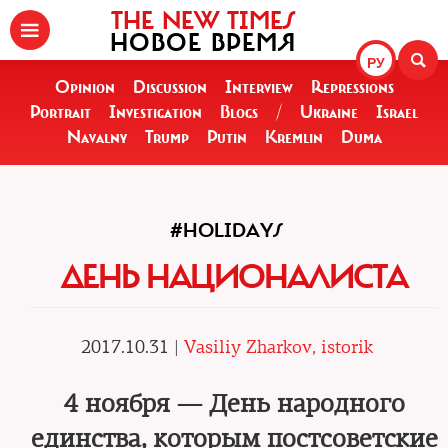
THE NEW TIMES
НОВОЕ ВРЕМЯ
РУ
Opinion
Discussion
Interview
Repressions
Portrait
Investigation
Blogs
/
Ukraine
Israel
Navalny
Trump
Putin
Kremlin
Duma
#HOLIDAYS
ДЕНЬ НАЦИОНАЛИСТА
2017.10.31 |
Vasiliy Zharkov, istorik
4 ноября — День народного
единства, которым постсоветские