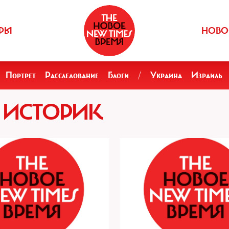
РЫ
НОВО
Портрет
Расследование
Блоги
/
Украина
Израиль
 ИСТОРИК