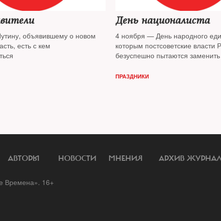
авители
День националиста
утину, объявившему о новом
4 ноября — День народного еди
асть, есть с кем
которым постсоветские власти 
ться
безуспешно пытаются заменить
день календаря»
ПРАЗДНИКИ
АВТОРЫ
НОВОСТИ
МНЕНИЯ
АРХИВ ЖУРНА
 Времена». 16+