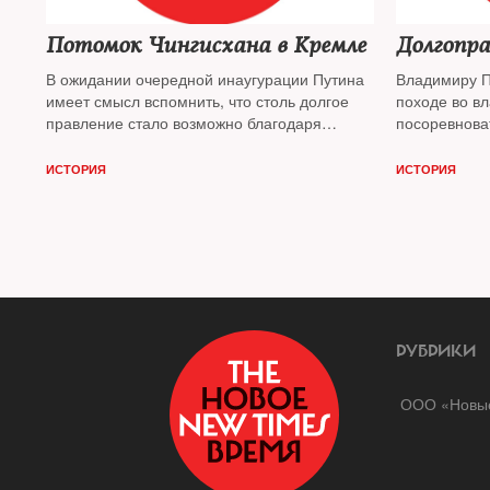
Потомок Чингисхана в Кремле
Долгопр
В ожидании очередной инаугурации Путина
Владимиру П
имеет смысл вспомнить, что столь долгое
походе во вл
правление стало возможно благодаря
посоревнова
операции «Преемник». Однако в этом
маневре ВВП — не первый
ИСТОРИЯ
ИСТОРИЯ
РУБРИКИ
ООО «Новые