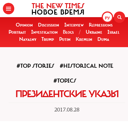
THE NEW TIMES
НОВОЕ ВРЕМЯ
РУ
Opinion
Discussion
Interview
Repressions
Portrait
Investigation
Blogs
/
Ukraine
Israel
Navalny
Trump
Putin
Kremlin
Duma
#TOP STORIES
#HISTORICAL NOTE
#TOPICS
ПРЕЗИДЕНТСКИЕ УКАЗЫ
2017.08.28