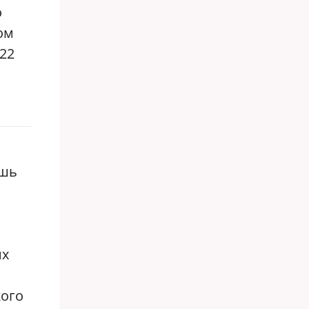
о
ом
22
ишь
их
кого