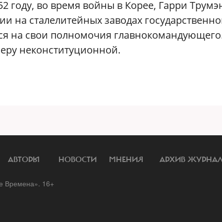
2 году, во время войны в Корее, Гарри Трумэ
ии на сталелитейных заводах государственно
лся на свои полномочия главнокомандующего
меру неконституционной.
АВТОРЫ
НОВОСТИ
МНЕНИЯ
АРХИВ ЖУРНА
 Времена». 16+