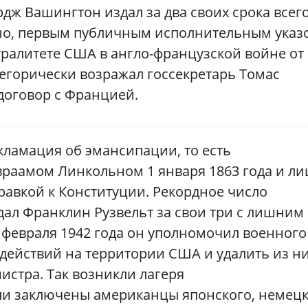
рдж Вашингтон издал за два своих срока всег
тно, первым публичным исполнительным указ
ралитете США в англо-французской войне от 
тегорически возражал госсекретарь Томас
оговор с Францией.
ламация об эмансипации, то есть
враамом Линкольном 1 января 1863 года и л
равкой к Конституции. Рекордное число
дал Франклин Рузвельт за свои три с лишним
 февраля 1942 года он уполномочил военного
действий на территории США и удалить из н
стра. Так возникли лагеря
ли заключены американцы японского, немец