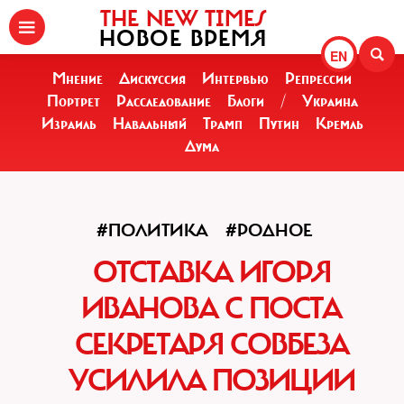
THE NEW TIMES
НОВОЕ ВРЕМЯ
EN
Мнение
Дискуссия
Интервью
Репрессии
Портрет
Расследование
Блоги
/
Украина
Израиль
Навальный
Трамп
Путин
Кремль
Дума
#ПОЛИТИКА
#РОДНОЕ
ОТСТАВКА ИГОРЯ
ИВАНОВА С ПОСТА
СЕКРЕТАРЯ СОВБЕЗА
УСИЛИЛА ПОЗИЦИИ