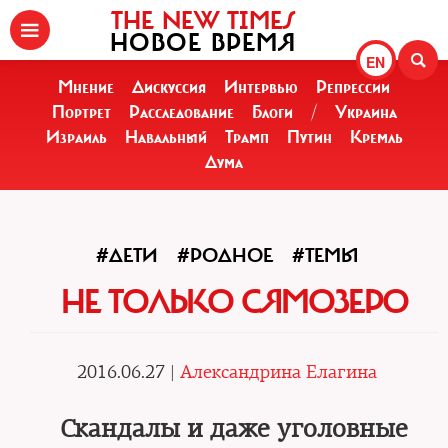
THE NEW TIMES
НОВОЕ ВРЕМЯ
EN
Мнение
Дискуссия
Интервью
Репрессии
Портрет
Расследование
Блоги
/
Украина
Израиль
Навальный
Трамп
Путин
Кремль
Дума
#ДЕТИ
#РОДНОЕ
#ТЕМЫ
НЕ ТОЛЬКО СЯМОЗЕРО
2016.06.27 |
Александрина Елагина
Скандалы и даже уголовные