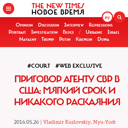
THE NEW TIMES
НОВОЕ ВРЕМЯ
РУ
Opinion
Discussion
Interview
Repressions
Portrait
Investigation
Blogs
/
Ukraine
Israel
Navalny
Trump
Putin
Kremlin
Duma
#COURT
#WEB EXCLUSIVE
ПРИГОВОР АГЕНТУ СВР В
США: МЯГКИЙ СРОК И
НИКАКОГО РАСКАЯНИЯ
2016.05.26 |
Vladimir Kozlovskiy, Nyu-York