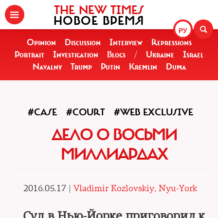
THE NEW TIMES
НОВОЕ ВРЕМЯ
РУ
Opinion
Discussion
Interview
Repressions
Portrait
Investigation
Blogs
/
Ukraine
Israel
Navalny
Trump
Putin
Kremlin
Duma
#CASE
#COURT
#WEB EXCLUSIVE
ДЕЛО О ВОСЬМИ
МИЛЛИАРДАХ
2016.05.17 |
Vladimir Kozlovskiy, Nyu-York
Суд в Нью-Йорке приговорил к