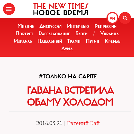
THE NEW TIMES
НОВОЕ ВРЕМЯ
EN
Мнение
Дискуссия
Интервью
Репрессии
Портрет
Расследование
Блоги
/
Украина
Израиль
Навальный
Трамп
Путин
Кремль
Дума
#ТОЛЬКО НА САЙТЕ
ГАВАНА ВСТРЕТИЛА
ОБАМУ ХОЛОДОМ
2016.03.21 |
Евгений Бай