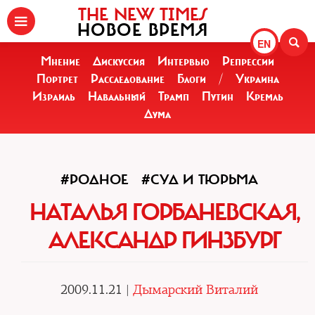
THE NEW TIMES
НОВОЕ ВРЕМЯ
EN
Мнение
Дискуссия
Интервью
Репрессии
Портрет
Расследование
Блоги
/
Украина
Израиль
Навальный
Трамп
Путин
Кремль
Дума
#РОДНОЕ
#СУД И ТЮРЬМА
НАТАЛЬЯ ГОРБАНЕВСКАЯ,
АЛЕКСАНДР ГИНЗБУРГ
2009.11.21 |
Дымарский Виталий