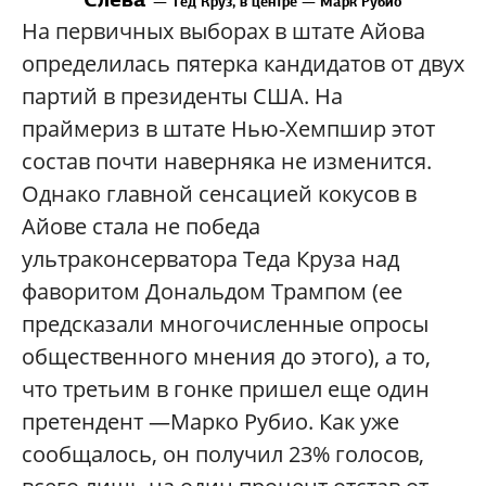
—
Тед Круз, в центре
—
Марк Рубио
На первичных выборах в штате Айова
определилась пятерка кандидатов от двух
партий в президенты США. На
праймериз в штате Нью-Хемпшир этот
состав почти наверняка не изменится.
Однако главной сенсацией кокусов в
Айове стала не победа
ультраконсерватора Теда Круза над
фаворитом Дональдом Трампом (ее
предсказали многочисленные опросы
общественного мнения до этого), а то,
что третьим в гонке пришел еще один
претендент —Марко Рубио. Как уже
сообщалось, он получил 23% голосов,