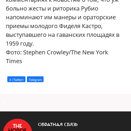
больно жесты и риторика Рубио
напоминают им манеры и ораторские
приемы молодого Фиделя Кастро,
выступавшего на гаванских площадях в
1959 году.
Credit
Фото: Stephen Crowley/The New York
Times
CrediStephen
X (Twitter)
Telegram
Crowley/The
New
York
a
Times
ОБРАТНАЯ СВЯЗЬ