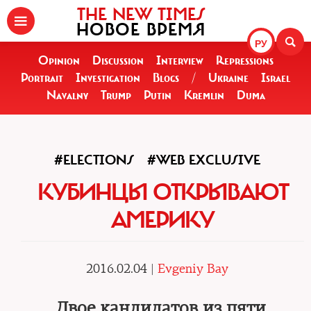
THE NEW TIMES
НОВОЕ ВРЕМЯ
РУ
Opinion
Discussion
Interview
Repressions
Portrait
Investigation
Blogs
/
Ukraine
Israel
Navalny
Trump
Putin
Kremlin
Duma
#ELECTIONS
#WEB EXCLUSIVE
КУБИНЦЫ ОТКРЫВАЮТ
АМЕРИКУ
2016.02.04 |
Evgeniy Bay
Двое кандидатов из пяти,