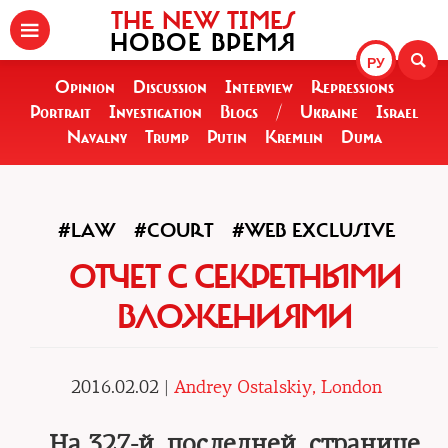
THE NEW TIMES
НОВОЕ ВРЕМЯ
РУ
Opinion
Discussion
Interview
Repressions
Portrait
Investigation
Blogs
/
Ukraine
Israel
Navalny
Trump
Putin
Kremlin
Duma
#LAW
#COURT
#WEB EXCLUSIVE
ОТЧЕТ С СЕКРЕТНЫМИ
ВЛОЖЕНИЯМИ
2016.02.02 |
Andrey Ostalskiy, London
На 327-й, последней, странице