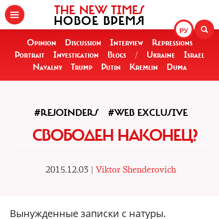
THE NEW TIMES
НОВОЕ ВРЕМЯ
РУ
Opinion
Discussion
Interview
Repressions
Portrait
Investigation
Blogs
/
Ukraine
Israel
Navalny
Trump
Putin
Kremlin
Duma
#REJOINDERS
#WEB EXCLUSIVE
СВОБОДЕН НАКОНЕЦ?
2015.12.03 |
Viktor Shenderovich
Вынужденные записки с натуры.