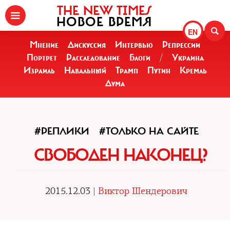
THE NEW TIMES
НОВОЕ ВРЕМЯ
EN
Мнение
Дискуссия
Интервью
Репрессии
Портрет
Расследование
Блоги
/
Украина
Израиль
Навальный
Трамп
Путин
Кремль
Дума
#РЕПЛИКИ
#ТОЛЬКО НА САЙТЕ
СВОБОДЕН НАКОНЕЦ?
2015.12.03 |
Виктор Шендерович