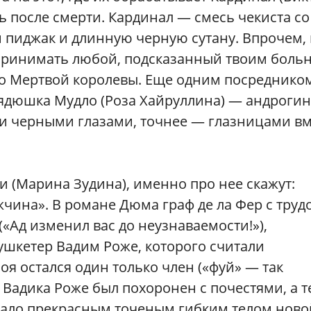
 после смерти. Кардинал — смесь чекиста со
 пиджак и длинную черную сутану. Впрочем, 
 принимать любой, подсказанный твоим боль
до Мертвой королевы. Еще одним посреднико
ядюшка Мудло (Роза Хайруллина) — андроги
ми черными глазами, точнее — глазницами в
 (Марина Зудина), именно про нее скажут:
чина». В романе Дюма граф де ла Фер с труд
«Ад изменил вас до неузнаваемости!»),
ушкетер Вадим Роже, которого считали
оя остался один только член («фуй» — так
 Вадика Роже был похоронен с почестями, а т
тало прекрасным точеным гибким телом ново