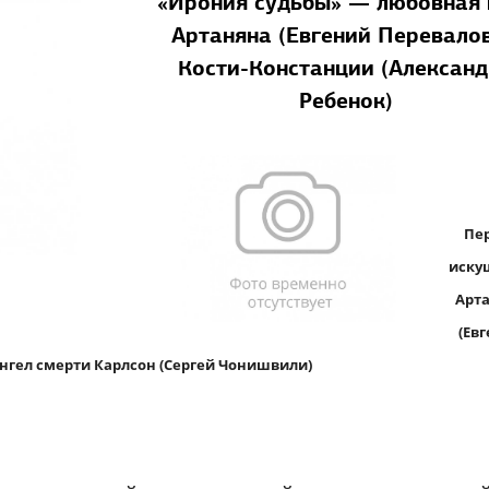
«Ирония судьбы» — любовная 
Артаняна (Евгений Перевалов
Кости-Констанции (Алексан
Ребенок)
Пе
иску
Арт
(Ев
Ангел смерти Карлсон (Сергей Чонишвили)