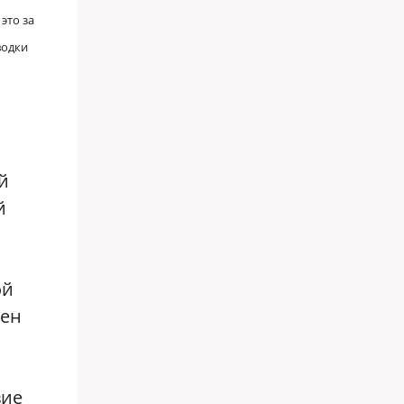
это за
водки
й
й
ой
щен
вие