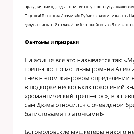
праздничные одежды, гонит ее голую по кругу, охаживает 
Портоса! Вот это за Арамиса!» Публика визжит и кается. 
дадут, то иголкой в глаз. И не беспокойтесь за Дюма, он 
Фантомы и призраки
На афише все это называется так: «М
треш-эпос по мотивам романа Алек
гнев в этом жанровом определении не
в подкорке нескольких поколений з
«романтический треш-эпос», воспев
сам Дюма относился с очевидной бр
батистовыми платочками!»
Богомоловские мушкетеры никого не 