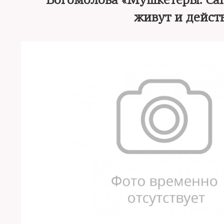
Богомолова «Мушкетеры. Саг
живут и дейст