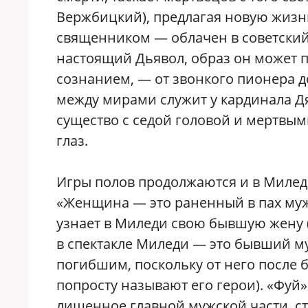
Вержбицкий), предлагая новую жизнь
священником — облачен в советский
настоящий Дьявол, образ он может
сознанием, — от звонкого пионера 
между мирами служит у кардинала Д
существо с седой головой и мертвы
глаз.
Игры полов продолжаются и в Миледи
«Женщина — это раненный в пах муж
узнает в Миледи свою бывшую жену (
в спектакле Миледи — это бывший м
погибшим, поскольку от него после б
попросту называют его герои). «Фуй»
лишенное главной мужской части, с