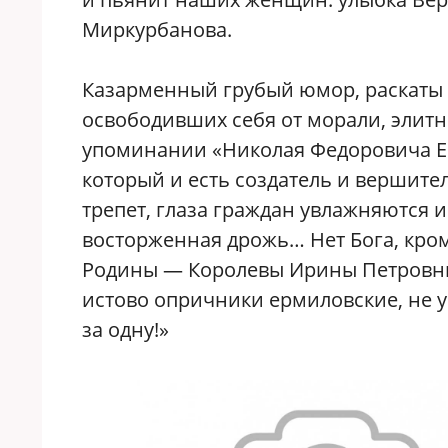
Миркурбанова.
Казарменный грубый юмор, раскаты
освободивших себя от морали, элитн
упоминании «Николая Федоровича Ер
который и есть создатель и вершите
трепет, глаза граждан увлажняются 
восторженная дрожь… Нет Бога, кром
Родины — Королевы Ирины Петровны
истово опричники ермиловские, не ус
за одну!»