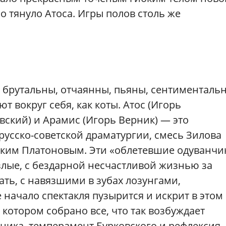
 тянуло Атоса. Игры полов столь же
, брутальны, отчаянны, пьяны, сентименталь
 вокруг себя, как коты. Атос (Игорь
вский) и Арамис (Игорь Верник) — это
усско-советской драматургии, смесь Зилова
ским Платоновым. Эти «облетевшие одуванчи
злые, с бездарной несчастливой жизнью за
ать, с навязшими в зубах лозунгами,
начало спектакля пузырится и искрит в этом
котором собрано все, что так возбуждает
ника, темперамент Бурковского и рефлексия