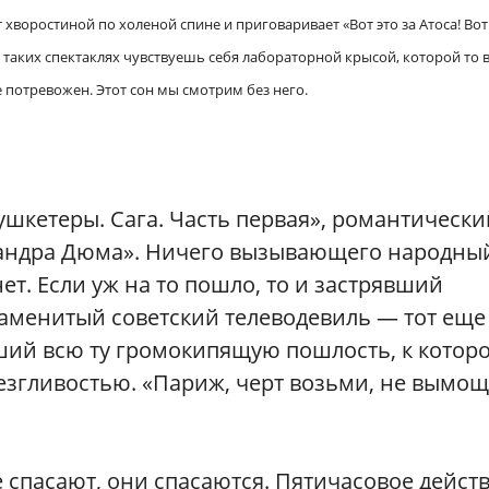
хворостиной по холеной спине и приговаривает «Вот это за Атоса! Вот 
На таких спектаклях чувствуешь себя лабораторной крысой, которой то 
не потревожен. Этот сон мы смотрим без него.
ушкетеры. Сага. Часть первая», романтически
сандра Дюма». Ничего вызывающего народны
т. Если уж на то пошло, то и застрявший
наменитый советский телеводевиль — тот еще
ший всю ту громокипящую пошлость, к котор
езгливостью. «Париж, черт возьми, не вымо
спасают, они спасаются. Пятичасовое дейст