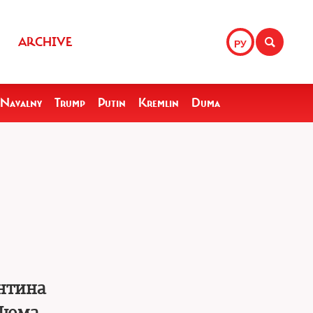
ARCHIVE
РУ
Navalny
Trump
Putin
Kremlin
Duma
нтина