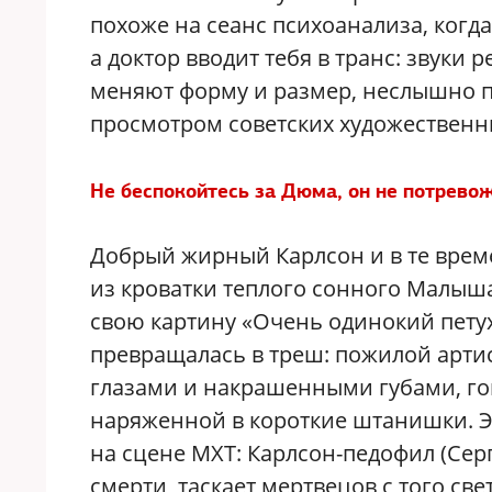
похоже на сеанс психоанализа, когд
а доктор вводит тебя в транс: звуки
меняют форму и размер, неслышно п
просмотром советских художественн
Не беспокойтесь за Дюма, он не потревож
Добрый жирный Карлсон и в те врем
из кроватки теплого сонного Малыша
свою картину «Очень одинокий петух»
превращалась в треш: пожилой арти
глазами и накрашенными губами, гон
наряженной в короткие штанишки. Э
на сцене МХТ: Карлсон-педофил (Се
смерти, таскает мертвецов с того све