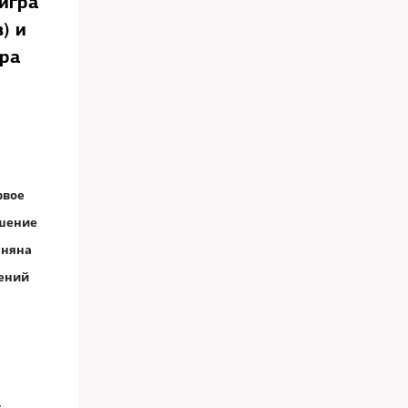
игра
) и
дра
рвое
шение
аняна
гений