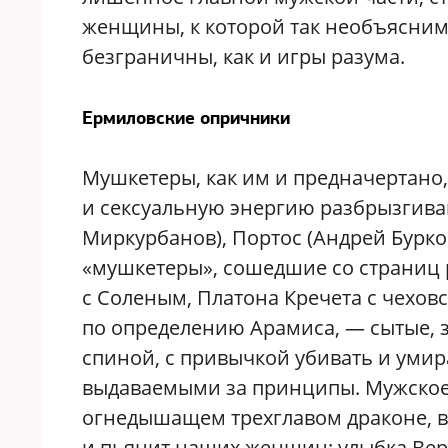
женщины, к которой так необъяснимо
безграничны, как и игры разума.
Ермиловские опричники
Мушкетеры, как им и предначертано
и сексуальную энергию разбрызгивают
Миркурбанов), Портос (Андрей Бурко
«мушкетеры», сошедшие со страниц р
с Соленым, Платона Кречета с чехов
по определению Арамиса, — сытые, 
спиной, с привычкой убивать и умир
выдаваемыми за принципы. Мужское 
огнедышащем трехглавом драконе, в 
и пьянит наших женщин: улыбка Вер