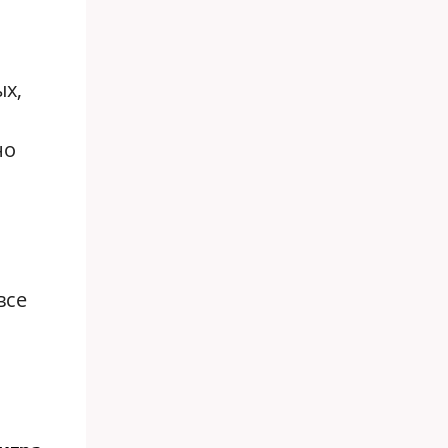
х,
но
все