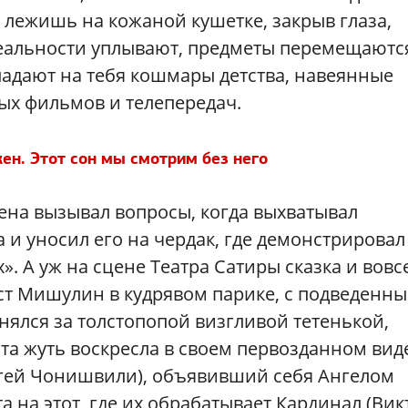
а лежишь на кожаной кушетке, закрыв глаза,
 реальности уплывают, предметы перемещаютс
адают на тебя кошмары детства, навеянные
ых фильмов и телепередач.
ен. Этот сон мы смотрим без него
ена вызывал вопросы, когда выхватывал
 и уносил его на чердак, где демонстрировал
. А уж на сцене Театра Сатиры сказка и вовс
ст Мишулин в кудрявом парике, с подведенн
ялся за толстопопой визгливой тетенькой,
та жуть воскресла в своем первозданном вид
ргей Чонишвили), объявивший себя Ангелом
та на этот, где их обрабатывает Кардинал (Вик