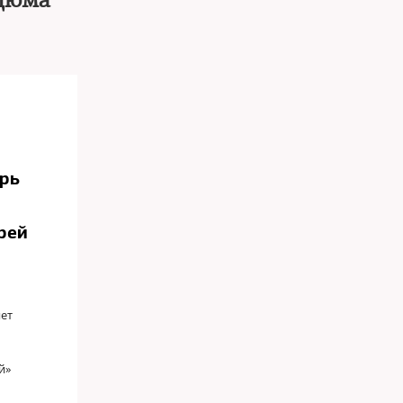
 Дюма
рь
рей
ет
й»