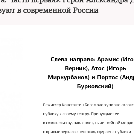
а. Часть первая». Герои Александра
вуют в современной России
Слева направо:
Арамис (Иго
Верник), Атос (Игорь
Миркурбанов) и Портос (Анд
Бурковский)
Режиссер Константин Богомолов упорно склоня
публику к своему театру. Принуждает ее
к сожительству, наклоняет, тычет «ейной мордо
в кривые зеркала спектакля, сдирает с публики