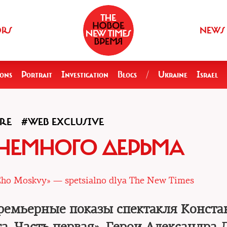
ORS
NEWS
ions
Portrait
Investigation
Blogs
/
Ukraine
Israel
RE
#WEB EXCLUSIVE
 НЕМНОГО ДЕРЬМА
«Eho Moskvy» — spetsialno dlya The New Times
ремьерные показы спектакля Конста