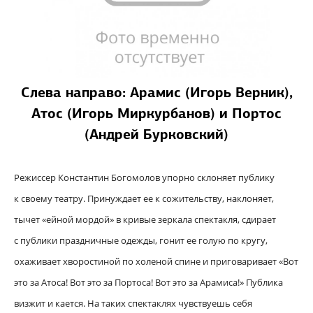
Слева направо:
Арамис (Игорь Верник),
Атос (Игорь Миркурбанов) и Портос
(Андрей Бурковский)
Режиссер Константин Богомолов упорно склоняет публику
к своему театру. Принуждает ее к сожительству, наклоняет,
тычет «ейной мордой» в кривые зеркала спектакля, сдирает
с публики праздничные одежды, гонит ее голую по кругу,
охаживает хворостиной по холеной спине и приговаривает «Вот
это за Атоса! Вот это за Портоса! Вот это за Арамиса!» Публика
визжит и кается. На таких спектаклях чувствуешь себя