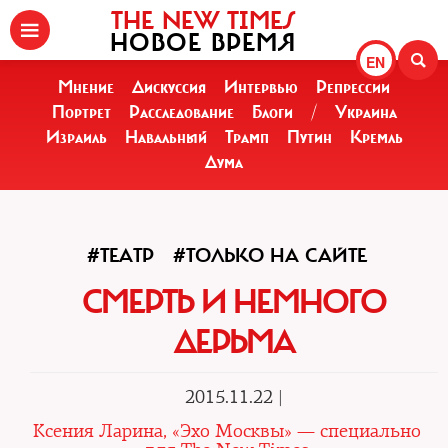
THE NEW TIMES
НОВОЕ ВРЕМЯ
EN
Мнение
Дискуссия
Интервью
Репрессии
Портрет
Расследование
Блоги
/
Украина
Израиль
Навальный
Трамп
Путин
Кремль
Дума
#ТЕАТР
#ТОЛЬКО НА САЙТЕ
СМЕРТЬ И НЕМНОГО
ДЕРЬМА
2015.11.22 |
Ксения Ларина, «Эхо Москвы» — специально