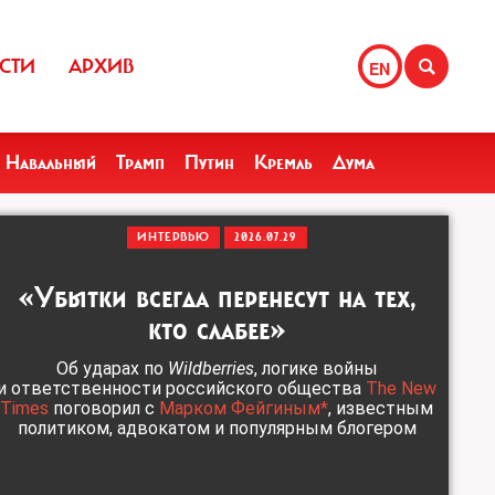
СТИ
АРХИВ
EN
Навальный
Трамп
Путин
Кремль
Дума
ИНТЕРВЬЮ
2026.07.29
«Убытки всегда перенесут на тех,
кто слабее»
Об ударах по
Wildberries
, логике войны
и ответственности российского общества
The New
Times
поговорил с
Марком Фейгиным*
, известным
политиком, адвокатом и популярным блогером