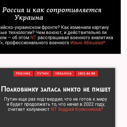
 Россия и как сопротивляется
Украина
сийско-украинском фронте? Как изменили картину
ые технологии? Чем воюют, и действительно ли
лом — об этом
NT
расспрашивал военного аналитика
C
», профессионального военного
Илью Абишева*
МНЕНИЕ
ПУТИН
УКРАИНА
2026.06.08
Полковнику запаса никто не пишет
Путин еще раз подтвердил, что не готов к миру
и будет продолжать то, что начал в 2022 году,
считает колумнист
NT Андрей Колесников*