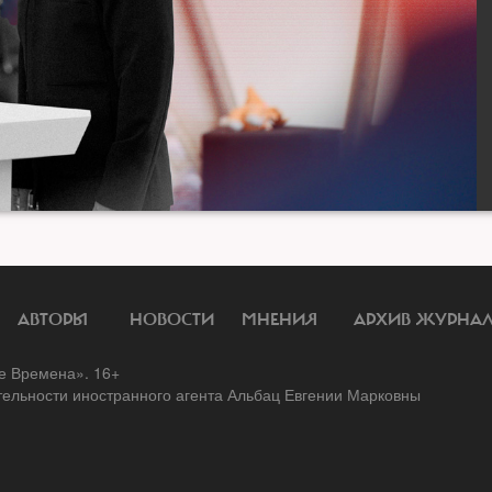
АВТОРЫ
НОВОСТИ
МНЕНИЯ
АРХИВ ЖУРНА
 Времена». 16+
тельности иностранного агента Альбац Евгении Марковны