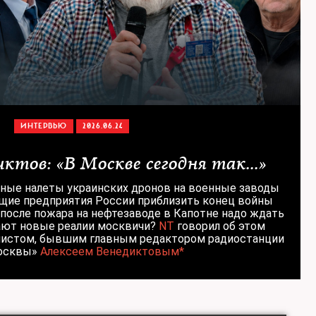
ИНТЕРВЬЮ
2026.06.24
ктов: «В Москве сегодня так...»
ные налеты украинских дронов на военные заводы
ие предприятия России приблизить конец войны
 после пожара на нефтезаводе в Капотне надо ждать
ают новые реалии москвичи?
NT
говорил об этом
алистом, бывшим главным редактором радиостанции
осквы»
Алексеем Венедиктовым*