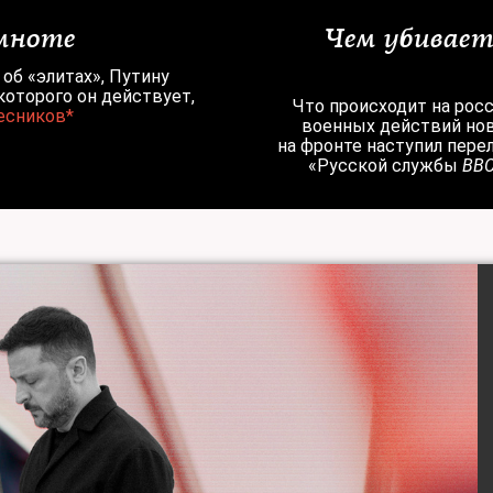
мноте
Чем убивает
 об «элитах», Путину
которого он действует,
Что происходит на рос
есников*
военных действий нов
на фронте наступил пере
«Русской службы
BB