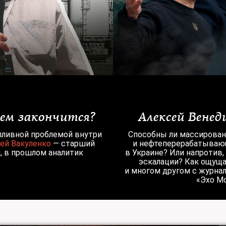
чем закончится?
Алексей Венеди
пливной проблемой внутри
Способны ли массирован
ей Вакуленко
— старший
и нефтеперерабатывающ
, в прошлом аналитик
в Украине? Или напротив,
эскалации? Как ощущ
и многом другом с журн
«Эхо М